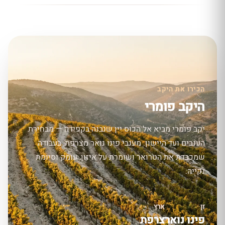
הכירו את היקב
היקב פומרי
יקב פומרי מביא אל הכוס יין שנבנה בקפידה — מבחירת
הענבים ועד היישון. מענבי פינו נואר מצרפת, בעבודה
שמכבדת את הטרואר ושומרת על איזון, עומק וסיומת
נקייה.
זן
ארץ
פינו נואר
צרפת