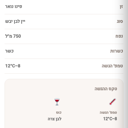
זן
פינו נואר
סוג
יין לבן יבש
נפח
750 מ''ל
כשרות
כשר
טמפ׳ הגשה
8–12°C
טקס ההגשה
טמפ׳ הגשה
כוס
8–12°C
לבן צרה