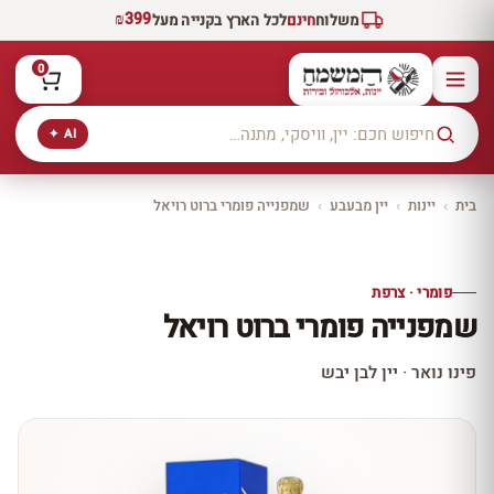
₪399
משלוח
חינם
לכל הארץ בקנייה מעל
0
AI ✦
בית
›
יינות
›
יין מבעבע
›
שמפנייה פומרי ברוט רויאל
יקב ירושלים
כל היינות
10% הנחה
פומרי · צרפת
כל יינות היקב —
שמפנייה פומרי ברוט רויאל
עכשיו ב-10% הנחה
לכל יינות יקב ירושלים ←
פינו נואר · יין לבן יבש