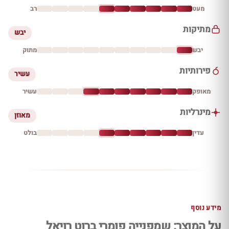
מעט
רב
מתיקות
יבש
יבש
מתוק
פירותיות
עשיר
מאופק
עשיר
מינרליות
מאוזן
עדין
בולט
מידע נוסף
על המוצר: שמפנייה פומרי ברוט רויאל