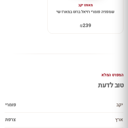
מאותו יקב
שמפניה פומרי רויאל ברוט במארז שי
₪239
המפרט המלא
טוב לדעת
יקב
פומרי
ארץ
צרפת