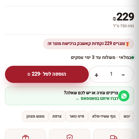
229
₪
נפח 750 מ''ל
צוברים 229 נקודות קאשבק ברכישת מוצר זה
במלאי · משלוח עד 3 ימי עסקים
1
הוספה לסל ·
229
₪
+
−
צריכים עזרה או יש לכם שאלה?
דברו איתנו בוואטסאפ ←
יבש
גוף עשיר-מלא
פינו נואר
צרפת
מוגש מצונן