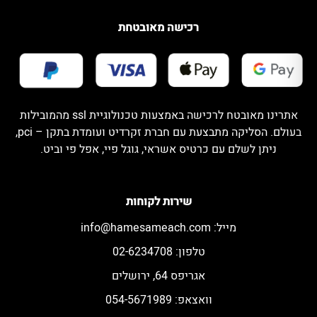
רכישה מאובטחת
אתרינו מאובטח לרכישה באמצעות טכנולוגיית ssl מהמובילות
בעולם. הסליקה מתבצעת עם חברת זקרדיט ועומדת בתקן – pci,
ניתן לשלם עם כרטיס אשראי, גוגל פיי, אפל פי וביט.
שירות לקוחות
מייל:
info@hamesameach.com
טלפון: 02-6234708
אגריפס 64, ירושלים
וואצאפ: 054-5671989