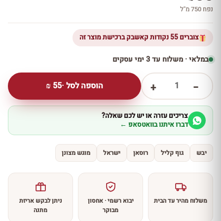
נפח 750 מ''ל
צוברים 55 נקודות קאשבק ברכישת מוצר זה
במלאי · משלוח עד 3 ימי עסקים
1
הוספה לסל ·
55
₪
+
−
צריכים עזרה או יש לכם שאלה?
דברו איתנו בוואטסאפ ←
יבש
גוף קליל
רוסאן
ישראל
מוגש מצונן
משלוח מהיר עד הבית
יבוא רשמי · אחסון
ניתן לבקש אריזת
מבוקר
מתנה