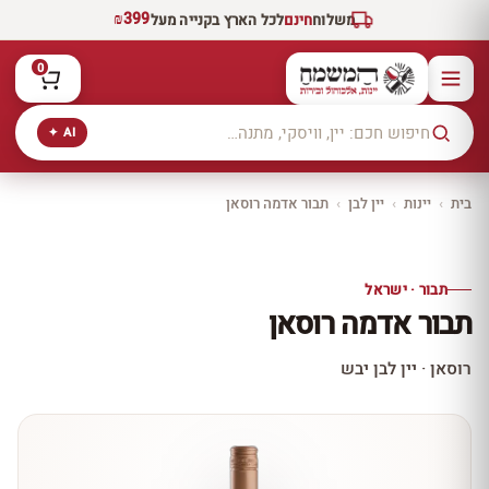
₪399
משלוח
חינם
לכל הארץ בקנייה מעל
0
AI ✦
בית
›
יינות
›
יין לבן
›
תבור אדמה רוסאן
יקב ירושלים
כל היינות
10% הנחה
תבור · ישראל
כל יינות היקב —
תבור אדמה רוסאן
עכשיו ב-10% הנחה
לכל יינות יקב ירושלים ←
רוסאן · יין לבן יבש