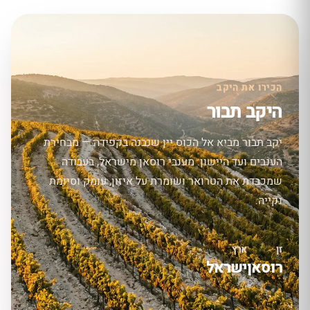
הכירו את היקב
היקב תבור
יקב תבור מביא אל הכוס יין שנבנה בקפידה — מבחירת
הענבים ועד היישון. מענבי רוסאן מישראל, בעבודה
שמכבדת את הטרואר ושומרת על איזון, עומק וסיומת
נקייה.
זן
ארץ
רוסאן
ישראל