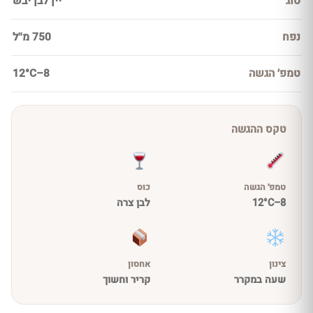
סוג
יין לבן יבש
נפח
750 מ''ל
טמפ׳ הגשה
8–12°C
טקס ההגשה
טמפ׳ הגשה
כוס
8–12°C
לבן צרה
צינון
אחסון
שעה במקרר
קריר וחשוך