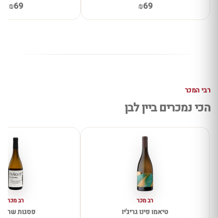
₪69
₪69
רבי המכר
הכי נמכרים ביין לבן
רב מכר
רב מכר
טיאמו פינו גריג'יו
פסגות שרדונ