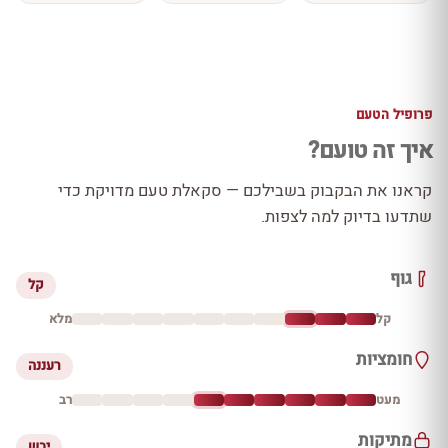
פרופיל הטעם
איך זה טועם?
קראנו את הבקבוק בשבילכם — סקאלת טעם מדויקת כדי
שתדעו בדיוק למה לצפות.
גוף
קל
קל
מלא
חומציות
רעננה
מעט
רב
מתיקות
יבש