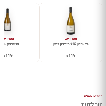
מאותו יקב
מאותו יקב
תל שיפון 915 סוביניון בלאן
תל שיפון שרדו
₪119
₪119
המפרט המלא
טוב לדעת