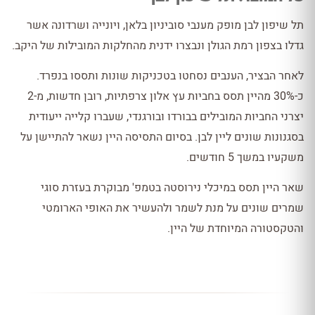
תל שיפון לבן מופק מענבי סוביניון בלאן, ויונייה ושרדונה אשר
גדלו בצפון רמת הגולן ונבצרו ידנית מהחלקות המובילות של היקב.
לאחר הבציר, הענבים נסחטו בטכניקות שונות ותססו בנפרד.
כ-30% מהיין תסס בחביות עץ אלון צרפתיות, רובן חדשות, מ-2
יצרני החביות המובילים בבורדו ובורגנדי, שעברו קלייה ייעודית
בסגנונות שונים ליין לבן. בסיום התסיסה היין נשאר להתיישן על
משקעיו במשך 5 חודשים.
שאר היין תסס במיכלי נירוסטה בטמפ' מבוקרת בעזרת סוגי
שמרים שונים על מנת לשמר ולהעשיר את האופי הארומטי
והטקסטורה המיוחדת של היין.