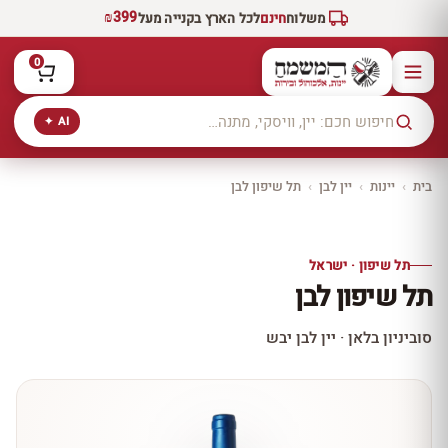
₪399
משלוח
חינם
לכל הארץ בקנייה מעל
0
AI ✦
בית
›
יינות
›
יין לבן
›
תל שיפון לבן
יקב ירושלים
כל היינות
10% הנחה
תל שיפון · ישראל
כל יינות היקב —
תל שיפון לבן
עכשיו ב-10% הנחה
לכל יינות יקב ירושלים ←
סוביניון בלאן · יין לבן יבש