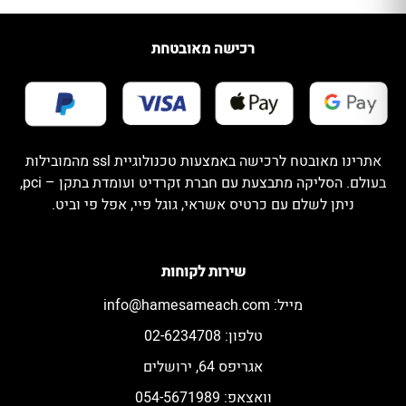
רכישה מאובטחת
אתרינו מאובטח לרכישה באמצעות טכנולוגיית ssl מהמובילות
בעולם. הסליקה מתבצעת עם חברת זקרדיט ועומדת בתקן – pci,
ניתן לשלם עם כרטיס אשראי, גוגל פיי, אפל פי וביט.
שירות לקוחות
מייל:
info@hamesameach.com
טלפון: 02-6234708
אגריפס 64, ירושלים
וואצאפ: 054-5671989