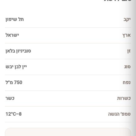
יקב
תל שיפון
ארץ
ישראל
זן
סוביניון בלאן
סוג
יין לבן יבש
נפח
750 מ''ל
כשרות
כשר
טמפ׳ הגשה
8–12°C