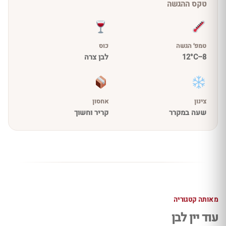
טקס ההגשה
טמפ׳ הגשה
כוס
8–12°C
לבן צרה
צינון
אחסון
שעה במקרר
קריר וחשוך
מאותה קטגוריה
עוד יין לבן