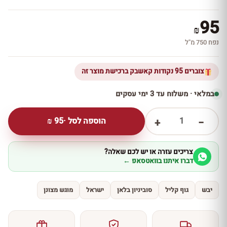
95
₪
נפח 750 מ''ל
צוברים 95 נקודות קאשבק ברכישת מוצר זה
במלאי · משלוח עד 3 ימי עסקים
1
הוספה לסל ·
95
₪
+
−
צריכים עזרה או יש לכם שאלה?
דברו איתנו בוואטסאפ ←
יבש
גוף קליל
סוביניון בלאן
ישראל
מוגש מצונן