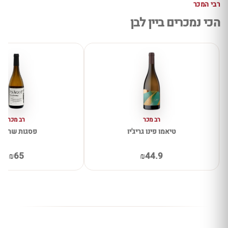
רבי המכר
הכי נמכרים ביין לבן
רב מכר
רב מכר
טיאמו פינו גריג'יו
פסגות שרדונ
₪65
₪44.9