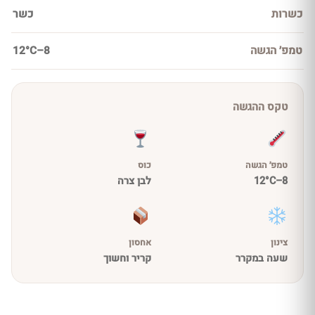
כשרות
כשר
טמפ׳ הגשה
8–12°C
טקס ההגשה
טמפ׳ הגשה
כוס
8–12°C
לבן צרה
צינון
אחסון
שעה במקרר
קריר וחשוך