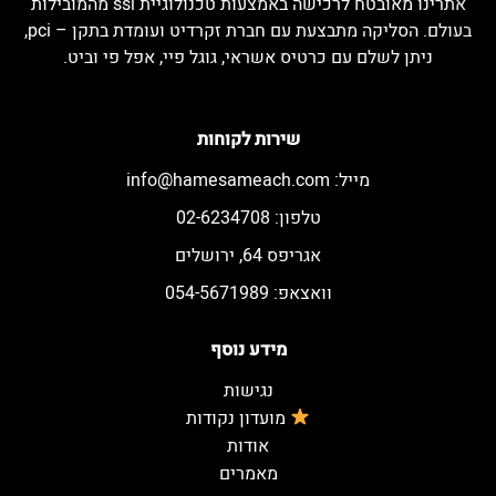
אתרינו מאובטח לרכישה באמצעות טכנולוגיית ssl מהמובילות
בעולם. הסליקה מתבצעת עם חברת זקרדיט ועומדת בתקן – pci,
ניתן לשלם עם כרטיס אשראי, גוגל פיי, אפל פי וביט.
שירות לקוחות
מייל:
info@hamesameach.com
טלפון: 02-6234708
אגריפס 64, ירושלים
וואצאפ: 054-5671989
מידע נוסף
נגישות
מועדון נקודות
אודות
מאמרים