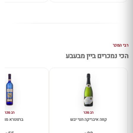
רבי המכר
הכי נמכרים ביין מבעבע
רב מכר
רב מכר
קווה איבריקה חצי יבש
ברטנורא מוסק