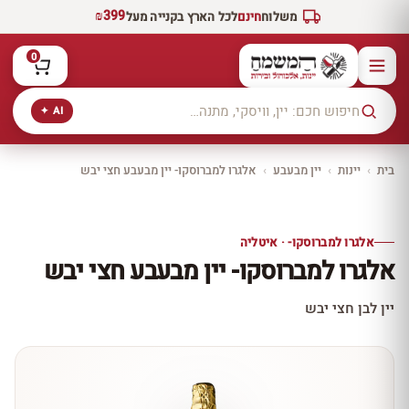
₪399
משלוח
חינם
לכל הארץ בקנייה מעל
0
AI ✦
בית
›
יינות
›
יין מבעבע
›
אלגרו למברוסקו- יין מבעבע חצי יבש
יקב ירושלים
כל היינות
10% הנחה
אלגרו למברוסקו- · איטליה
כל יינות היקב —
אלגרו למברוסקו- יין מבעבע חצי יבש
עכשיו ב-10% הנחה
לכל יינות יקב ירושלים ←
יין לבן חצי יבש