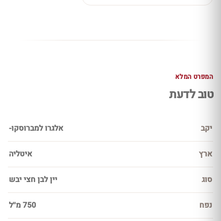
המפרט המלא
טוב לדעת
יקב
אלגרו למברוסקו-
ארץ
איטליה
סוג
יין לבן חצי יבש
נפח
750 מ''ל