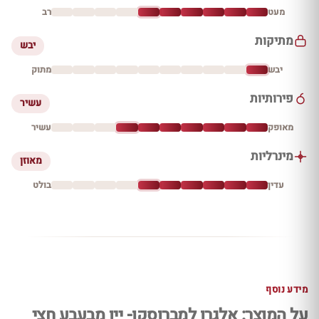
מעט
רב
מתיקות
יבש
יבש
מתוק
פירותיות
עשיר
מאופק
עשיר
מינרליות
מאוזן
עדין
בולט
מידע נוסף
על המוצר: אלגרו למברוסקו- יין מבעבע חצי