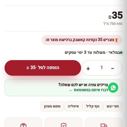
35
₪
נפח 750 מ''ל
צוברים 35 נקודות קאשבק ברכישת מוצר זה
במלאי · משלוח עד 3 ימי עסקים
1
הוספה לסל ·
35
₪
+
−
צריכים עזרה או יש לכם שאלה?
דברו איתנו בוואטסאפ ←
חצי יבש
גוף קליל
איטליה
מוגש מצונן