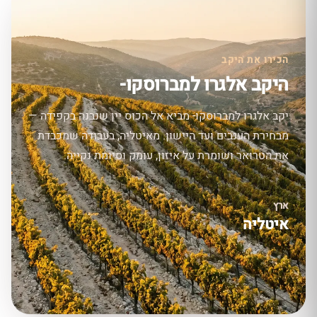
הכירו את היקב
היקב אלגרו למברוסקו-
יקב אלגרו למברוסקו- מביא אל הכוס יין שנבנה בקפידה —
מבחירת הענבים ועד היישון. מאיטליה, בעבודה שמכבדת
את הטרואר ושומרת על איזון, עומק וסיומת נקייה.
ארץ
איטליה