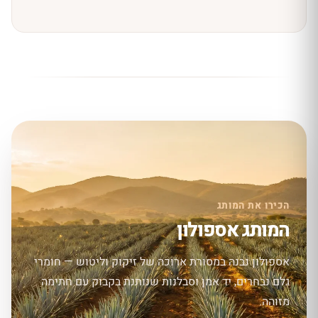
הכירו את המותג
המותג אספולון
אספולון נבנה במסורת ארוכה של זיקוק וליטוש — חומרי
גלם נבחרים, יד אמן וסבלנות שנותנת בקבוק עם חתימה
מזוהה.