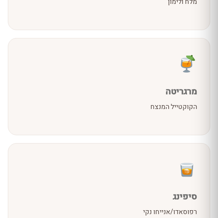
מלח ולימון
מרגריטה
הקוקטייל המנצח
סיפינג
רפוסאדו/אנייחו נקי