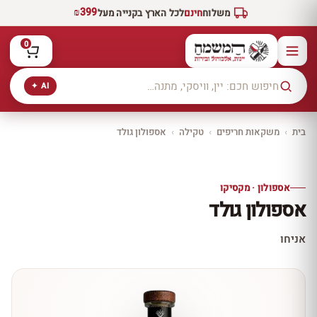
₪399
משלוח
חינם
לכל הארץ בקנייה מעל
0
AI ✦
בית
›
משקאות חריפים
›
טקילה
›
אספולון גולד
יקב ירושלים
כל היינות
10% הנחה
אספולון · מקסיקו
כל יינות היקב —
אספולון גולד
עכשיו ב-10% הנחה
לכל יינות יקב ירושלים ←
אניחו