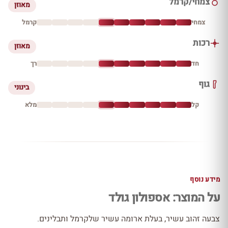
צמחי/קרמל
מאוזן
צמחי
קרמל
רכות
מאוזן
חד
רך
גוף
בינוני
קל
מלא
מידע נוסף
על המוצר: אספולון גולד
צבעה זהוב עשיר, בעלת ארומה עשיר שלקרמל ותבלינים.