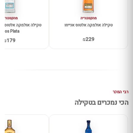
מהקטגוריה
מהקטגוריה
טקילה אולמקה אלטוס אנייחו
Altos Plata
₪229
₪179
רבי המכר
הכי נמכרים בטקילה