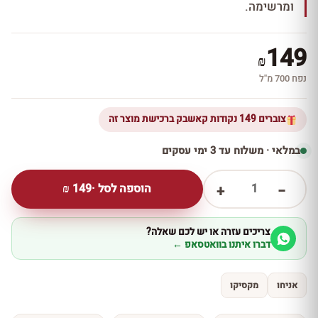
ומרשימה.
149
₪
נפח 700 מ''ל
צוברים 149 נקודות קאשבק ברכישת מוצר זה
במלאי · משלוח עד 3 ימי עסקים
1
הוספה לסל ·
149
₪
+
−
צריכים עזרה או יש לכם שאלה?
דברו איתנו בוואטסאפ ←
אניחו
מקסיקו