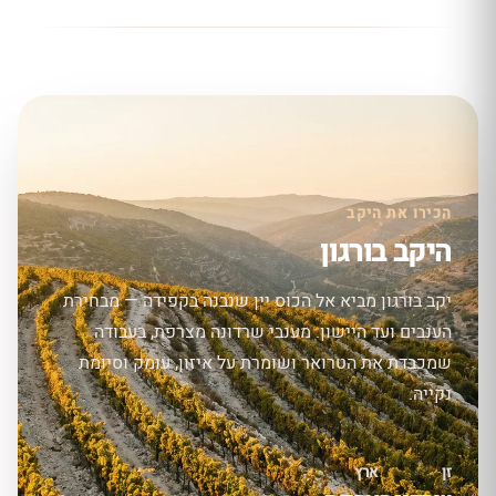
הכירו את היקב
היקב בורגון
יקב בורגון מביא אל הכוס יין שנבנה בקפידה — מבחירת
הענבים ועד היישון. מענבי שרדונה מצרפת, בעבודה
שמכבדת את הטרואר ושומרת על איזון, עומק וסיומת
נקייה.
זן
ארץ