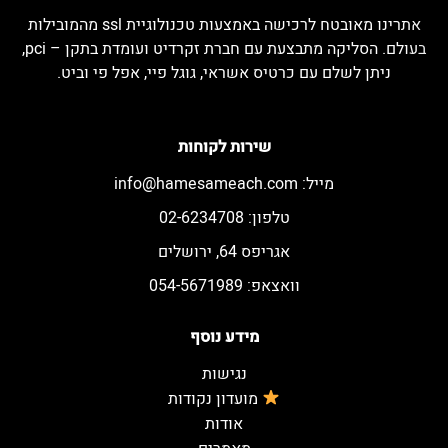
אתרינו מאובטח לרכישה באמצעות טכנולוגיית ssl מהמובילות
בעולם. הסליקה מתבצעת עם חברת זקרדיט ועומדת בתקן – pci,
ניתן לשלם עם כרטיס אשראי, גוגל פיי, אפל פי וביט.
שירות לקוחות
מייל:
info@hamesameach.com
טלפון: 02-6234708
אגריפס 64, ירושלים
וואצאפ: 054-5671989
מידע נוסף
נגישות
מועדון נקודות
אודות