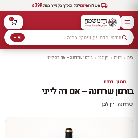
₪399
משלוח
חינם
לכל הארץ בקנייה מעל
0
AI ✦
בית
›
יינות
›
יין לבן
›
בורגון שרדונה – אם דה לייני
יקב ירושלים
כל היינות
10% הנחה
בורגון · צרפת
כל יינות היקב —
בורגון שרדונה – אם דה לייני
עכשיו ב-10% הנחה
לכל יינות יקב ירושלים ←
שרדונה · יין לבן