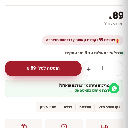
89
₪
נפח 750 מ''ל
צוברים 89 נקודות קאשבק ברכישת מוצר זה
במלאי · משלוח עד 3 ימי עסקים
1
הוספה לסל ·
89
₪
+
−
צריכים עזרה או יש לכם שאלה?
דברו איתנו בוואטסאפ ←
גוף עשיר-מלא
שרדונה
צרפת
מוגש מצונן