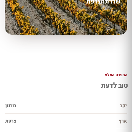
שרדונה
צרפת
המפרט המלא
טוב לדעת
יקב
בורגון
ארץ
צרפת