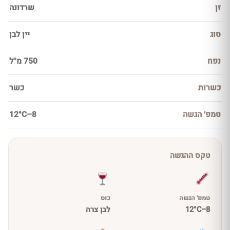
זן
שרדונה
סוג
יין לבן
נפח
750 מ''ל
כשרות
כשר
טמפ׳ הגשה
8–12°C
טקס ההגשה
טמפ׳ הגשה
כוס
8–12°C
לבן צרה