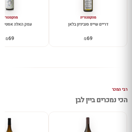
מהקטגוריה
מהקטגוריה
דריים שייפ סוביניון בלאן
עמק האלה אסטייט 
₪69
₪69
רבי המכר
הכי נמכרים ביין לבן