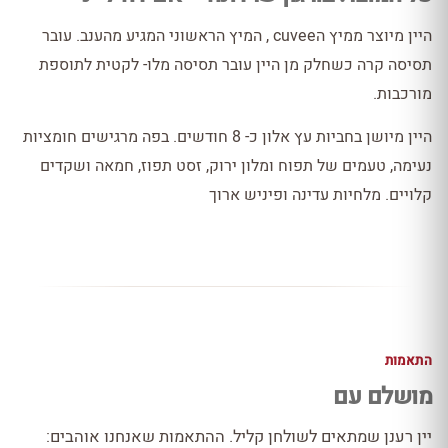
היין מיוצר ממיץ הcuvee , המיץ הראשוני המגיע מהענב. עובר
תסיסה קרה כשחלק מן היין עובר תסיסה מלו- לקטית לתוספת
מורכבות.
היין מיושן בחביות עץ אלון כ- 8 חודשים. בפה מרגישים חומציות
נעימה, טעמים של תפוח ומלון ירוק, זסט תפוז, חמאה ושקדים
קלויים. מלחיות עדינה ופיניש ארוך
התאמות
מושלם עם
יין רענן שמתאים לשולחן קליל. ההתאמות שאנחנו אוהבים: