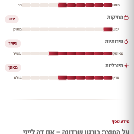
מעט
רב
מתיקות
יבש
יבש
מתוק
פירותיות
עשיר
מאופק
עשיר
מינרליות
מאוזן
עדין
בולט
מידע נוסף
על המוצר: בורגון שרדונה – אם דה לייני