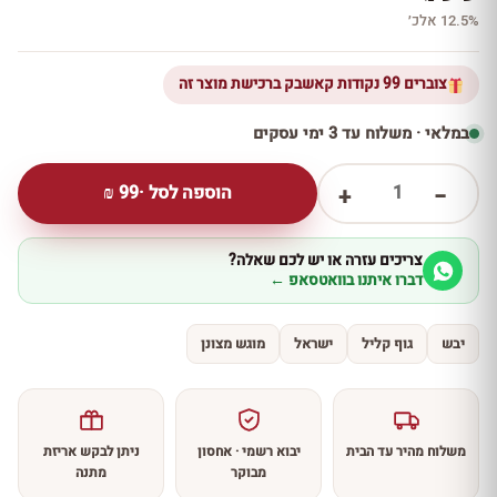
12.5% אלכ׳
צוברים 99 נקודות קאשבק ברכישת מוצר זה
במלאי · משלוח עד 3 ימי עסקים
1
הוספה לסל ·
99
₪
+
−
צריכים עזרה או יש לכם שאלה?
דברו איתנו בוואטסאפ ←
יבש
גוף קליל
ישראל
מוגש מצונן
משלוח מהיר עד הבית
יבוא רשמי · אחסון
ניתן לבקש אריזת
מבוקר
מתנה