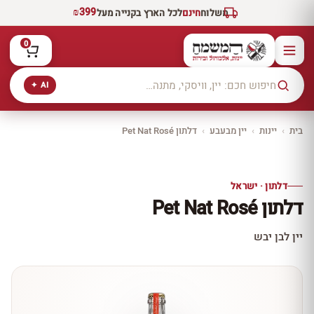
₪399
משלוח
חינם
לכל הארץ בקנייה מעל
0
AI ✦
בית
›
יינות
›
יין מבעבע
›
דלתון Pet Nat Rosé
יקב ירושלים
כל היינות
10% הנחה
דלתון · ישראל
כל יינות היקב —
דלתון Pet Nat Rosé
עכשיו ב-10% הנחה
לכל יינות יקב ירושלים ←
יין לבן יבש