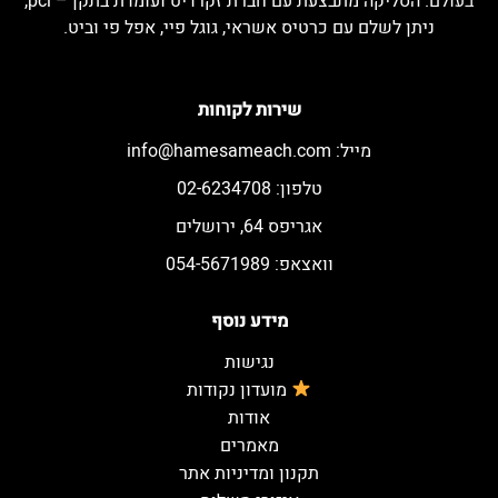
בעולם. הסליקה מתבצעת עם חברת זקרדיט ועומדת בתקן – pci,
ניתן לשלם עם כרטיס אשראי, גוגל פיי, אפל פי וביט.
שירות לקוחות
מייל:
info@hamesameach.com
טלפון: 02-6234708
אגריפס 64, ירושלים
וואצאפ: 054-5671989
מידע נוסף
נגישות
מועדון נקודות
אודות
מאמרים
תקנון ומדיניות אתר