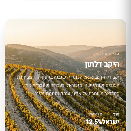
הכירו את היקב
היקב דלתון
יקב דלתון מביא אל הכוס יין שנבנה בקפידה — מבחירת
הענבים ועד היישון. מישראל, בעבודה שמכבדת את
הטרואר ושומרת על איזון, עומק וסיומת נקייה.
ארץ
אלכוהול
ישראל
12.5%