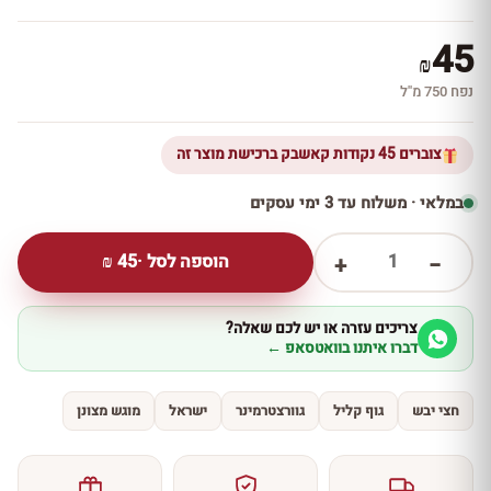
45
₪
נפח 750 מ''ל
צוברים 45 נקודות קאשבק ברכישת מוצר זה
במלאי · משלוח עד 3 ימי עסקים
1
הוספה לסל ·
45
₪
+
−
צריכים עזרה או יש לכם שאלה?
דברו איתנו בוואטסאפ ←
חצי יבש
גוף קליל
גוורצטרמינר
ישראל
מוגש מצונן