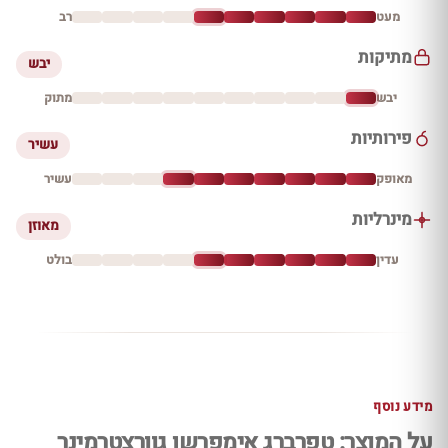
מעט
רב
מתיקות
יבש
יבש
מתוק
פירותיות
עשיר
מאופק
עשיר
מינרליות
מאוזן
עדין
בולט
מידע נוסף
על המוצר: טפרברג אימפרשן גוורצטרמינר