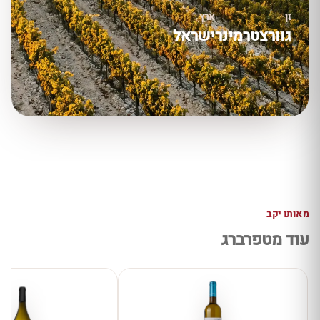
זן
ארץ
גוורצטרמינר
ישראל
מאותו יקב
עוד מטפרברג