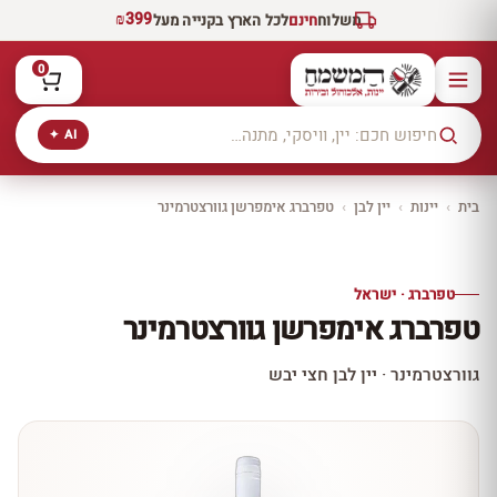
₪399
משלוח
חינם
לכל הארץ בקנייה מעל
0
AI ✦
בית
›
יינות
›
יין לבן
›
טפרברג אימפרשן גוורצטרמינר
יקב ירושלים
כל היינות
10% הנחה
טפרברג · ישראל
כל יינות היקב —
טפרברג אימפרשן גוורצטרמינר
עכשיו ב-10% הנחה
לכל יינות יקב ירושלים ←
גוורצטרמינר · יין לבן חצי יבש