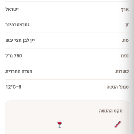
ארץ
ישראל
זן
גוורצטרמינר
סוג
יין לבן חצי יבש
נפח
750 מ''ל
כשרות
העדה החרדית
טמפ׳ הגשה
8–12°C
טקס ההגשה