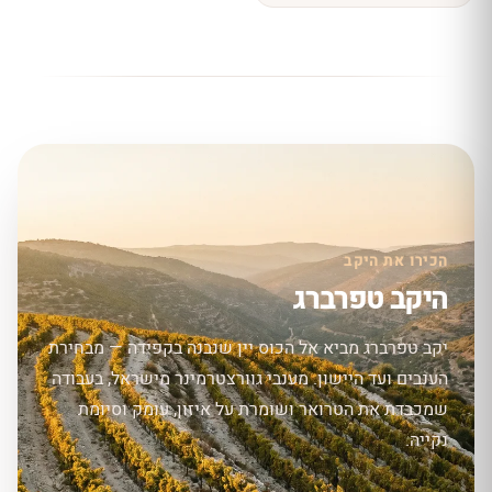
הכירו את היקב
היקב טפרברג
יקב טפרברג מביא אל הכוס יין שנבנה בקפידה — מבחירת
הענבים ועד היישון. מענבי גוורצטרמינר מישראל, בעבודה
שמכבדת את הטרואר ושומרת על איזון, עומק וסיומת
נקייה.