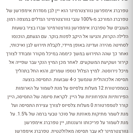
טפרברג אימפרשן גוורצטרמינר הוא יין לבן מסדרת אימפרשן של
טפרברג המורכב מ-100% ענבי גוורצטרמינר הגדלים במצפה רמון.
הענבים של טפרברג אימפרשן גוורצטרמינר עברו בציר בשעות
הלילה הקרות, והגיעו אל היקב לפנות בוקר. עם הגעתם, הוכנסו
לסחיטה מהירה ועדינה באופן מיידי, לקבלת תירוש לבן ואיכותי,
ואחר כך שהה התירוש במשך כיממה במיכל מקורר ומבודד לצורך
קירור ושקיעת המשקעים. לאחר מכן המיץ הנקי עבר שפייה אל
מיכל נירוסטה. למיץ הצלול נוספו שמרים, והוא החל בתהליך
תסיסה אלכוהולית שנמשך כ-4 שבועות. התסיסה בוצעה
בטמפרטורת 12 מעלות צלסיוס על מנת לשמור על הארומות
הפירותיות והפרחוניות של היין. לקראת סיומה של התסיסה, היין
קורר לטמפרטורת 0 מעלות צלסיוס לצורך עצירת התסיסה ועל
מנת לשמר מתיקות מאוזנת של סוכר טבעי ברמה של 1.5%. על
מנת לשמור על פריכותו ורעננותו, יין טפרברג אימפרשן
גוורצטרמינר לא עבר תסיסה מאלולקטית. טפרברג אימפרשן