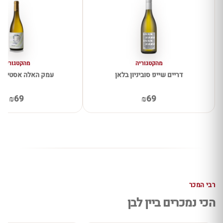
מהקטגוריה
מהקטגוריה
דריים שייפ סוביניון בלאן
עמק האלה אסטייט 
₪69
₪69
רבי המכר
הכי נמכרים ביין לבן