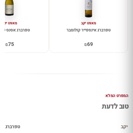
מאותו יקב
מאותו יקב
טפרברג אינספייר קולומבר
טפרברג אסנס שנין
₪75
₪69
המפרט המלא
טוב לדעת
יקב
טפרברג