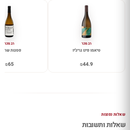
רב מכר
רב מכר
טיאמו פינו גריג'יו
פסגות שרדונ
₪65
₪44.9
שאלות נפוצות
שאלות ותשובות