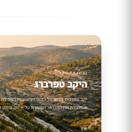
הכירו את היקב
היקב טפרברג
יקב טפרברג מביא אל הכוס יין שנבנה בקפידה 
שמכבדת את הטרואר ושומרת על איזון, עומק וס
ארץ