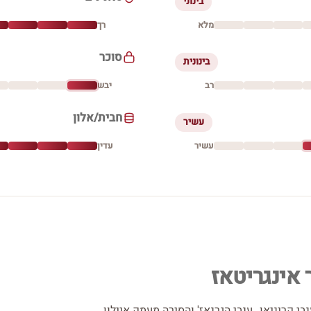
בינוני
מלא
רך
סוכר
בינונית
רב
יבש
חבית/אלון
עשיר
עשיר
עדין
 אינגריטאז
אדום יבש, 40% ענבי סירה, 33% ענבי גראנז, 27% ענבי קריניאן,, ענבי הגרנאז' והסירה מעמק איילון,