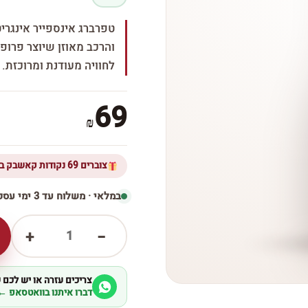
טפרברג אינספייר אינגריט
והרכב מאוזן שיוצר פרופי
לחוויה מעודנת ומרוכזת.
69
₪
צוברים 69 נקודות קאשבק ברכישת מוצר זה
במלאי · משלוח עד 3 ימי עסקים
1
+
−
צריכים עזרה או יש לכם
דברו איתנו בוואטסאפ ←