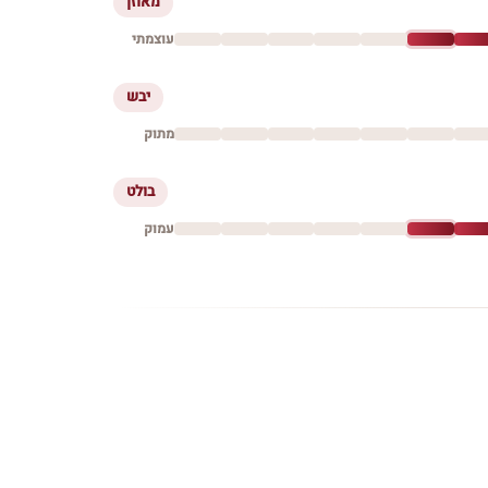
מאוזן
עוצמתי
יבש
מתוק
בולט
עמוק