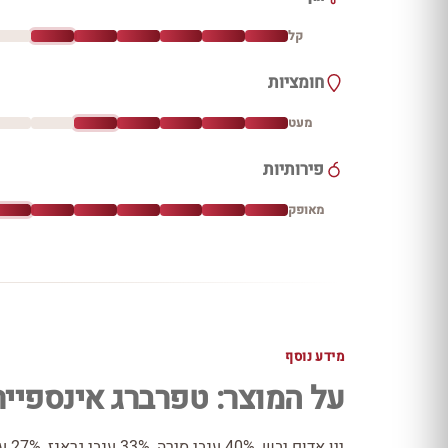
קל
חומציות
מעט
פירותיות
מאופק
מידע נוסף
על המוצר: טפרברג אינספייר
יין 