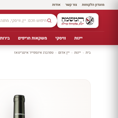
מועדון הלקוחות
·
צור קשר
·
אודות
יינות
וויסקי
משקאות חריפים
בירות,
בית
›
יינות
›
יין אדום
›
טפרברג אינספייר אינגריטאז
יקב ירושלים
כל
היינו
ת
10%