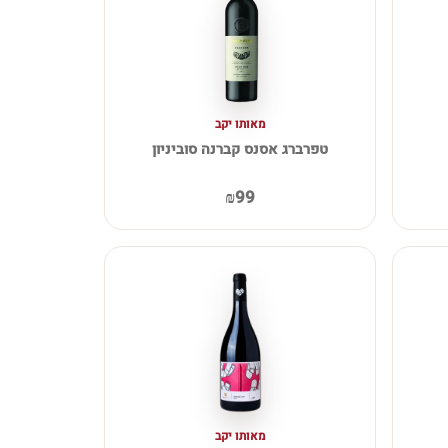
מאותו יקב
טפרברג אסנס קברנה סוביניון
₪99
מאותו יקב