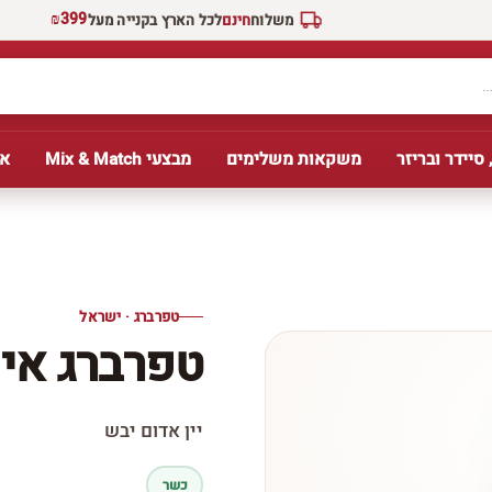
₪399
משלוח
חינם
לכל הארץ בקנייה מעל
 סיידר ובריזר
משקאות משלימים
מבצעי Mix & Match
אב
טפרברג · ישראל
טפרברג אינ
יין אדום יבש
כשר