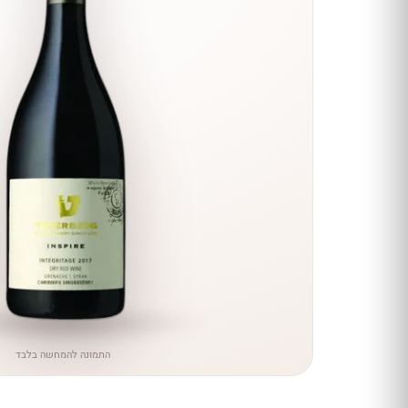
הנחה
כל יינות
היקב —
עכשיו
ב-10%
הנחה
לכל יינות יקב ירושלים ←
התמונה להמחשה בלבד