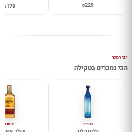
₪229
₪179
רבי המכר
הכי נמכרים בטקילה
רב מכר
רב מכר
מילגרו סילבר
טקילה קוארבו ג