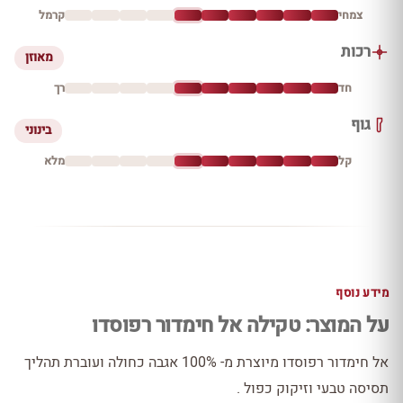
צמחי
קרמל
רכות
מאוזן
חד
רך
גוף
בינוני
קל
מלא
מידע נוסף
על המוצר: טקילה אל חימדור רפוסדו
אל חימדור רפוסדו מיוצרת מ- 100% אגבה כחולה ועוברת תהליך
תסיסה טבעי וזיקוק כפול .