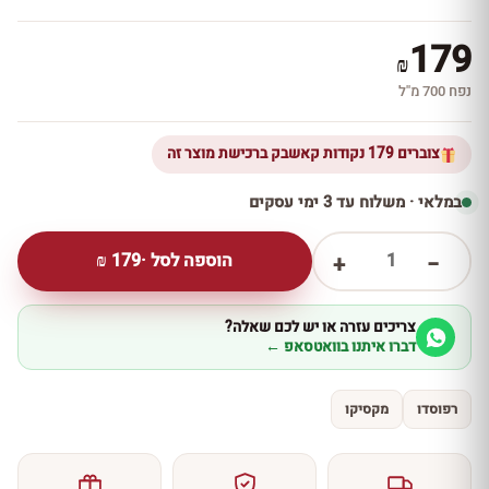
179
₪
נפח 700 מ''ל
צוברים 179 נקודות קאשבק ברכישת מוצר זה
במלאי · משלוח עד 3 ימי עסקים
1
הוספה לסל ·
179
₪
+
−
צריכים עזרה או יש לכם שאלה?
דברו איתנו בוואטסאפ ←
רפוסדו
מקסיקו