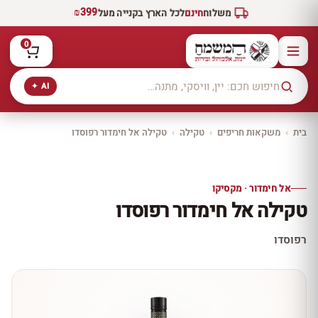
₪399
משלוח
חינם
לכל הארץ בקנייה מעל
0
AI ✦
בית
›
משקאות חריפים
›
טקילה
›
טקילה אל חימדור רפוסדו
יקב ירושלים
כל היינות
10% הנחה
אל חימדור · מקסיקו
כל יינות היקב —
טקילה אל חימדור רפוסדו
עכשיו ב-10% הנחה
לכל יינות יקב ירושלים ←
רפוסדו