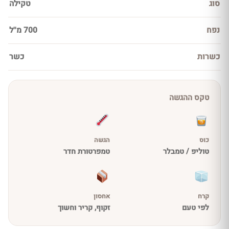
סוג
טקילה
נפח
700 מ''ל
כשרות
כשר
טקס ההגשה
כוס
הגשה
טוליפ / טמבלר
טמפרטורת חדר
קרח
אחסון
לפי טעם
זקוף, קריר וחשוך