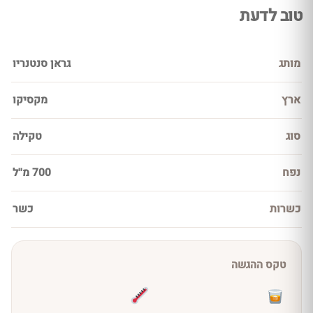
טוב לדעת
מותג
גראן סנטנריו
ארץ
מקסיקו
סוג
טקילה
נפח
700 מ''ל
כשרות
כשר
טקס ההגשה