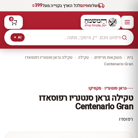
₪399
משלוח
חינם
לכל הארץ בקנייה מעל
0
AI ✦
בית
›
משקאות חריפים
›
טקילה
›
טקילה גראן סנטנריו רפוסאדו
Centenario Gran
יקב ירושלים
כל היינות
10% הנחה
גראן סנטנריו · מקסיקו
כל יינות היקב —
טקילה גראן סנטנריו רפוסאדו
עכשיו ב-10% הנחה
Centenario Gran
לכל יינות יקב ירושלים ←
רפוסדו