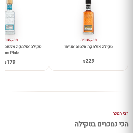
מהקטגוריה
מהקטגוריה
טקילה אולמקה אלטוס אנייחו
Altos Plata
₪229
₪179
רבי המכר
הכי נמכרים בטקילה