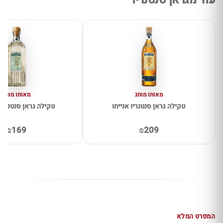
מאותו מותג
מאותו מותג
טקילה גראן סנטנריו אנייחו
טקילה גראן סנטנריו
₪169
₪209
המפרט המלא