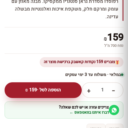
רפוסדו מסדרת גראן סנטנריו ממקסיקו. מבנה מאוזן עם
עומק ומרקם חלק, משקפת איכות ואלגנטיות מבשלה
עדינה.
159
₪
נפח 700 מ''ל
צוברים 159 נקודות קאשבק ברכישת מוצר זה
במלאי · משלוח עד 3 ימי עסקים
1
הוספה לסל ·
159
₪
+
−
צריכים עזרה או יש לכם שאלה?
דברו איתנו בוואטסאפ ←