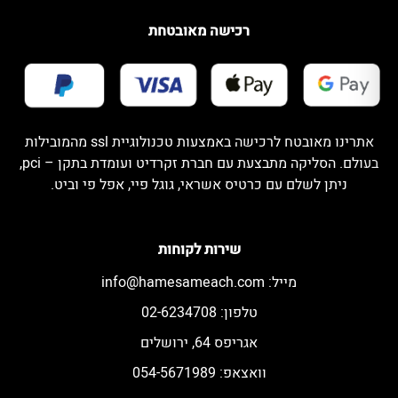
רכישה מאובטחת
אתרינו מאובטח לרכישה באמצעות טכנולוגיית ssl מהמובילות
בעולם. הסליקה מתבצעת עם חברת זקרדיט ועומדת בתקן – pci,
ניתן לשלם עם כרטיס אשראי, גוגל פיי, אפל פי וביט.
שירות לקוחות
מייל:
info@hamesameach.com
טלפון: 02-6234708
אגריפס 64, ירושלים
וואצאפ: 054-5671989