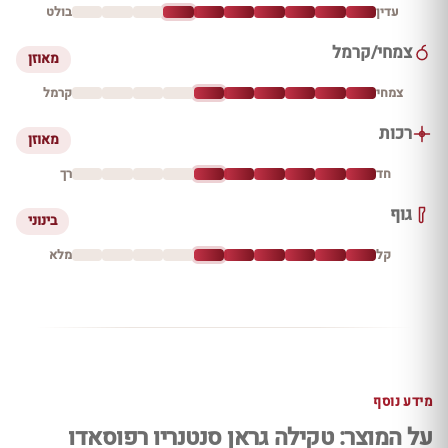
עדין
בולט
צמחי/קרמל
מאוזן
צמחי
קרמל
רכות
מאוזן
חד
רך
גוף
בינוני
קל
מלא
מידע נוסף
על המוצר: טקילה גראן סנטנריו רפוסאדו