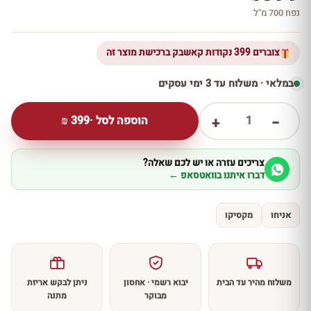
נפח 700 מ''ל
צוברים 399 נקודות קאשבק ברכישת מוצר זה
במלאי · משלוח עד 3 ימי עסקים
1
הוספה לסל ·
399
₪
+
−
צריכים עזרה או יש לכם שאלה?
דברו איתנו בוואטסאפ ←
אניחו
מקסיקו
משלוח מהיר עד הבית
יבוא רשמי · אחסון
ניתן לבקש אריזת
מבוקר
מתנה