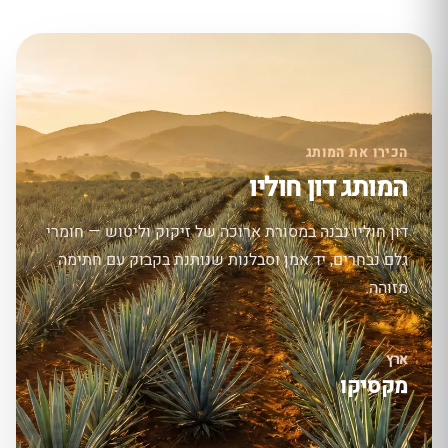
הכירו את המותג
המותג דון חוליו
דון חוליו נבנה במסורת ארוכה של זיקוק וליטוש — חומרי
גלם נבחרים, יד אמן וסבלנות שנותנת בקבוק עם חתימה
מזוהה.
ארץ
מקסיקו