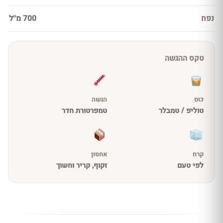
נפח
700 מ''ל
טקס ההגשה
כוס
הגשה
טוליפ / טמבלר
טמפרטורת חדר
קרח
אחסון
לפי טעם
זקוף, קריר וחשוך