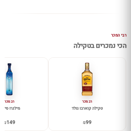
רבי המכר
הכי נמכרים בטקילה
רב מכר
רב מכר
טקילה קוארבו גולד
מילגרו סילבר
₪149
₪99