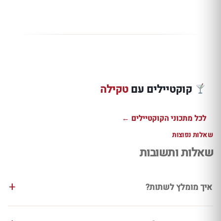
שוט טקילה
שוט מזקל תפוז
פלומה טקיל
רפוסאדו אוכמניות
מעושן עם קמפרי
אבטיח ואשכ
ותפוז
וקואנטרו
ורודה
קוקטיילים עם
טקילה
למתכון ←
למתכון ←
למתכון ←
לכל מתכוני הקוקטיילים ←
שאלות נפוצות
שאלות ותשובות
איך מומלץ לשתות?