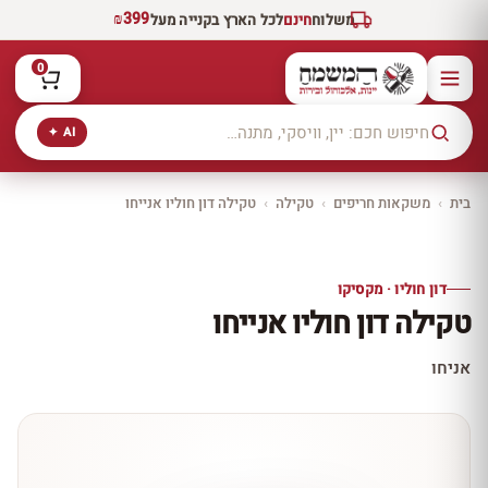
₪399
משלוח
חינם
לכל הארץ בקנייה מעל
0
AI ✦
בית
›
משקאות חריפים
›
טקילה
›
טקילה דון חוליו אנייחו
יקב ירושלים
כל היינות
10% הנחה
דון חוליו · מקסיקו
כל יינות היקב —
טקילה דון חוליו אנייחו
עכשיו ב-10% הנחה
לכל יינות יקב ירושלים ←
אניחו