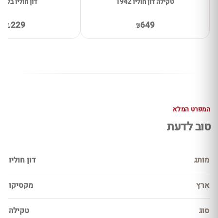
טקילה דון חוליו 1942
דון חוליו בלאנ
₪229
₪649
המפרט המלא
טוב לדעת
מותג
דון חוליו
ארץ
מקסיקו
סוג
טקילה