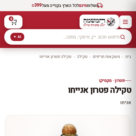
₪399
משלוח
חינם
לכל הארץ בקנייה מעל
0
AI ✦
בית
›
משקאות חריפים
›
טקילה
›
טקילה פטרון אנייחו
יקב ירושלים
כל היינות
10% הנחה
פטרון · מקסיקו
כל יינות היקב —
טקילה פטרון אנייחו
עכשיו ב-10% הנחה
לכל יינות יקב ירושלים ←
אניחו