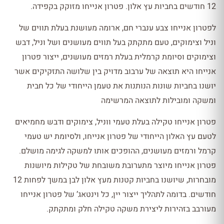
12 חודשים בחביות עץ אלון. פטרון אנייחו מזוקק בקפידה.
לפטרון אנייחו צבע ענברי חם, ארומה מעושנת בעלת תווים של
וניל וצימוקים, טעם מתקתק בעל תווים מעושנים ושל וניל, דבש
וצימוקים וסיומת קרמלית בעלת רמזים מעושנים, ייצור פטרון
אנייחו היא תוצאה של ערבוב מדויק בין שלושה התזקיקים אשר
יושנו בחביות שונות הנותנות את טעמן הייחודי של כל חבית
ומשקה ומובילות לתוצאה המרשימה
פטרון אנייחו טקילה בעלת טעמי ווניל, צימוקים ודבש מחמיאים
לטעם עץ האלון הייחודי של פטרון אנייחו, ולסיומת יש טעמי
קרמל ורמזים מעושנים, ההופכים אותו למשקה לגימה מושלם.
פטרון אנייחו מיוצר מתערובת משובחת של טקילות מיושנות
מובחרות, שיושנו בחביות קטנות מעץ אלון לבן במשך לפחות 12
חודשים. בדומה לתהליך ייצור יין, כל וינטאג’ של פטרון אנייחו
מעורבב בזהירות ליצירת משקה טקילה חלק ומתקתק.