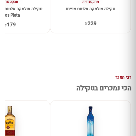
מהקטגוריה
מהקטגוריה
טקילה אולמקה אלטוס אנייחו
Altos Plata
₪229
₪179
רבי המכר
הכי נמכרים בטקילה