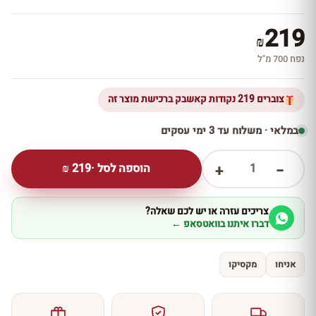
219
₪
נפח 700 מ''ל
צוברים 219 נקודות קאשבק ברכישת מוצר זה
במלאי · משלוח עד 3 ימי עסקים
1
הוספה לסל ·
219
₪
+
−
צריכים עזרה או יש לכם שאלה?
דברו איתנו בוואטסאפ ←
אניחו
מקסיקו