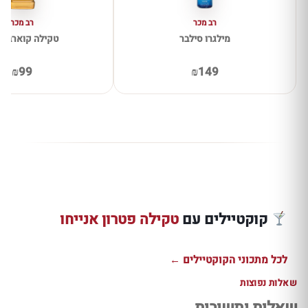
רב מכר
רב מכר
מילגרו סילבר
טקילה קוארבו ג
₪99
₪149
מתכון טקילה אולד
שוט טקילה
שוט מזקל ת
פאשנד עם אנייחו
רפוסאדו אוכמניות
מעושן עם ק
ואגבה
ותפוז
וקואנטרו
קוקטיילים עם
טקילה פטרון אנייחו
למתכון ←
למתכון ←
למתכון ←
לכל מתכוני הקוקטיילים ←
שאלות נפוצות