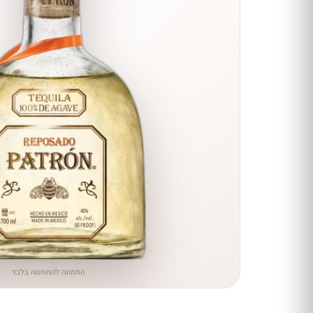
הנחה
כל יינות
היקב —
עכשיו
ב-10%
הנחה
לכל יינות יקב ירושלים ←
התמונה להמחשה בלבד