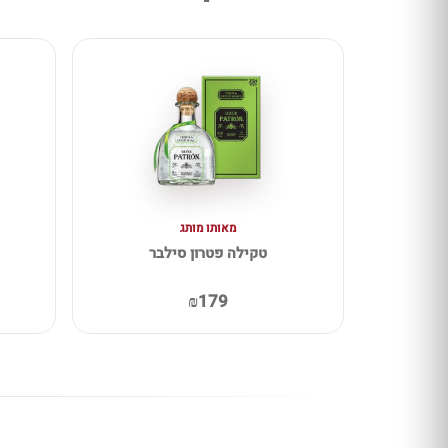
מאותו מותג
טקילה פטרון סילבר
₪179