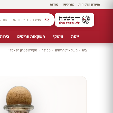
מועדון הלקוחות
·
צור קשר
·
אודות
יינות
וויסקי
משקאות חריפים
בירות,
בית
›
משקאות חריפים
›
טקילה
›
טקילה פטרון רפאסדו
יקב ירושלים
כל
היינו
ת
10%