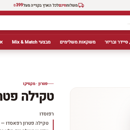
₪399
משלוח
חינם
לכל הארץ בקנייה מעל
 סיידר ובריזר
משקאות משלימים
מבצעי Mix & Match
אב
פטרון · מקסיקו
טקילה פטרו
רפוסדו
טקילה פטרון רפאסדו — ט