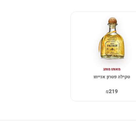
מאותו מותג
טקילה פטרון אנייחו
₪219