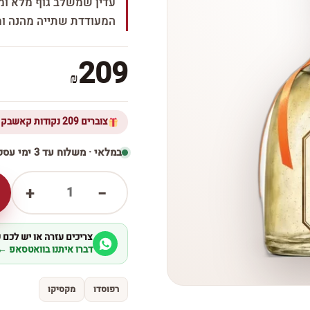
עדין שמשלב גוף מלא ומר
המעודדת שתייה מהנה ו
209
₪
צוברים 209 נקודות קאשבק ברכישת מוצר זה
במלאי · משלוח עד 3 ימי עסקים
1
+
−
צריכים עזרה או יש לכם
דברו איתנו בוואטסאפ ←
רפוסדו
מקסיקו