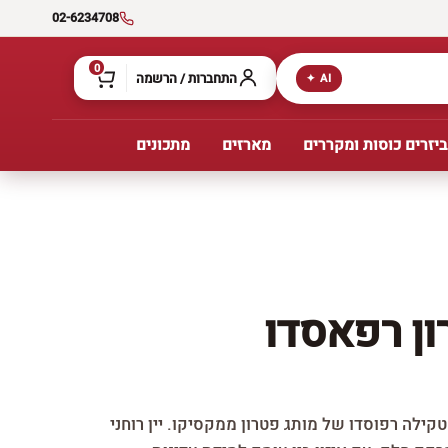
02-6234708
0
התחברות / הרשמה
AI ✦
יזרים כוסות ומקררים
מארזים
מתכונים
ן רפאסדו
קילה רפוסדו של מותג פטרון ממקסיקו. יין רוחני