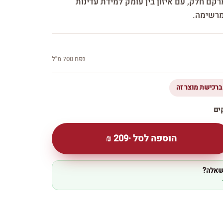
קם חלק, עם איזון בין עומק למידת עדינות
מרשימה.
נפח 700 מ''ל
הוספה לסל ·
209
₪
 שאלה?