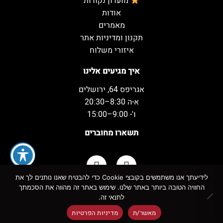
מועדון נקודות
אודות
מאמרים
תקנון ומדיניות אתר
איזורי משלוח
איך מגיעים אלינו
אגריפס 64, ירושלים
א-ה 8:30–20:30
ו'- 9:00–15:00
תשארו מחוברים
לידיעתך אנו משתמשים בקובצי Cookie כדי להבטיח שאנו נותנים לך את
החוויה הטובה ביותר באתר שלנו. שימוש באתר זה מהווה את הסכמתך
כל הזכויות שמורות למשקאות המשמח ©
לתנאי זה.
מאשר/ת
מדיניות הפרטיות
!
אזהרה:
צריכה מופרזת של אלכוהול מסכנת חיים ומזיקה לבריאות