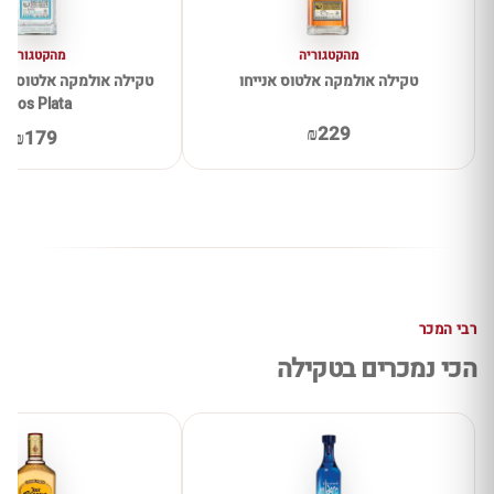
מהקטגוריה
מהקטגוריה
טקילה אולמקה אלטוס אנייחו
Altos Plata
₪229
₪179
רבי המכר
הכי נמכרים בטקילה