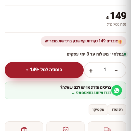
149
₪
נפח 700 מ''ל
צוברים 149 נקודות קאשבק ברכישת מוצר זה
במלאי · משלוח עד 3 ימי עסקים
1
הוספה לסל ·
149
₪
+
−
צריכים עזרה או יש לכם שאלה?
דברו איתנו בוואטסאפ ←
רפוסדו
מקסיקו