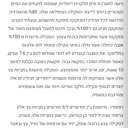
גישה למערכת מים וולקנית ייחודית, שממנה לוקחים את המים
הטהורים ביותר לייצור הטקילה המופלאה שלה. %80 מהאנרגיה
הדרושה לכל תהליכי המזקקה מופקת מהשמש, ובעתיד הקרוב
המזקקה תגיע גם ל-%100 ,ובכך תכנס למעגל מצומצם מאוד של
מזקקות אשר מתקיימות בזכות עצמן. הטקילה מיוצרת מ-%100
אגבה כחולה אשר גדלה באזור טקילה ובאזור לוס אלטוס
בחליסקו. את האגבה קוצרים לא לפני שמלאו להם בין 7-6 שנים,
כאשר תוחלת הסוכר בפקעת גבוה. פקעות האגבה נקלות למשך
10 שעות, זמן ארוך יותר מהממוצע. הטקילה מיושנת בחביות עץ
אלון אשר מעניקות לה ארומות וטעמים ייחודיים. תהליכים אלו
יוצרים לבסוף טקילה חלקה ועדינה ויחד עם זאת עוצמתית
ומורכבת בטעמיה.
רפוסדו - מיושנת בין חודשיים ל-6 חודשים בחביות עץ אלון
צרפתי שהכיל לפני כן קוניאק. היישון בחביות אלה מעניק
לטקילה צבע ברונזה עמוק, יחד עם ארומות של ווניל, עץ ובאטר