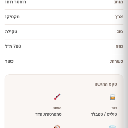
מותג
רוסטר רוחו
ארץ
מקסיקו
סוג
טקילה
נפח
700 מ''ל
כשרות
כשר
טקס ההגשה
כוס
הגשה
טוליפ / טמבלר
טמפרטורת חדר