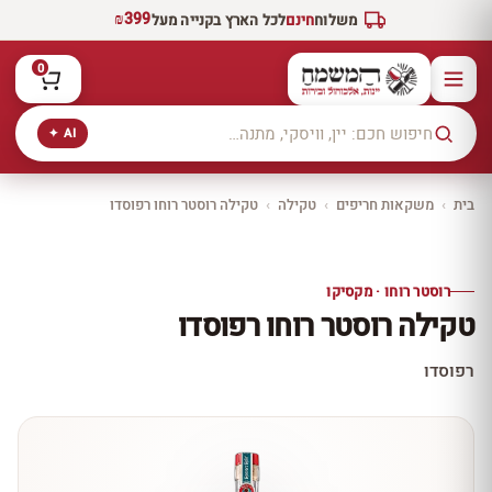
₪399
משלוח
חינם
לכל הארץ בקנייה מעל
0
AI ✦
בית
›
משקאות חריפים
›
טקילה
›
טקילה רוסטר רוחו רפוסדו
יקב ירושלים
כל היינות
10% הנחה
רוסטר רוחו · מקסיקו
כל יינות היקב —
טקילה רוסטר רוחו רפוסדו
עכשיו ב-10% הנחה
לכל יינות יקב ירושלים ←
רפוסדו