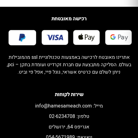
רכישה מאובטחת
אתרינו מאובטח לרכישה באמצעות טכנולוגיית ssl מהמובילות
בעולם. הסליקה מתבצעת עם חברת זקרדיט ועומדת בתקן – pci,
ניתן לשלם עם כרטיס אשראי, גוגל פיי, אפל פי וביט.
שירות לקוחות
מייל:
info@hamesameach.com
טלפון: 02-6234708
אגריפס 64, ירושלים
וואצאפ: 054-5671989