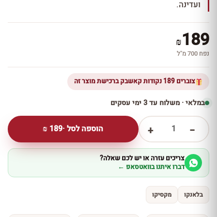
ועדינה.
189
₪
נפח 700 מ''ל
צוברים 189 נקודות קאשבק ברכישת מוצר זה
במלאי · משלוח עד 3 ימי עסקים
1
הוספה לסל ·
189
₪
+
−
צריכים עזרה או יש לכם שאלה?
דברו איתנו בוואטסאפ ←
בלאנקו
מקסיקו