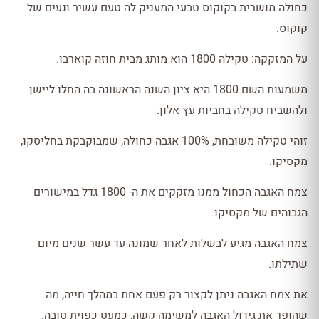
כחולה מושרית בקוקוס טבעי המעניק לה טעם עשיר ונעים של
קוקוס.
על המזקקה: טקילה 1800 הוא מותג מבית חוזה קוארבו.
משמעות השם 1800 היא ציון השנה הראשונה בה החלו ליישן
ולהשביח טקילה בחביות עץ אלון.
זוהי טקילה משובחת, 100% אגבה כחולה, שמבוקבקת בחליסקו,
מקסיקו.
צמח האגבה הכחול ממנו מזקקים את ה- 1800 גדל במישורים
הגבוהים של מקסיקו.
צמח האגבה מגיע לבשלות לאחר שמונה עד עשר שנים מיום
שתילתו.
את צמח האגבה ניתן לקצור רק פעם אחת במהלך חייה, מה
שהופך את גידול האגבה למשימה קשה, כמעט כפוית טובה.