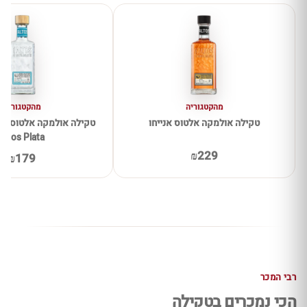
מהקטגוריה
מהקטגוריה
טקילה אולמקה אלטוס אנייחו
Altos Plata
₪229
₪179
רבי המכר
הכי נמכרים בטקילה