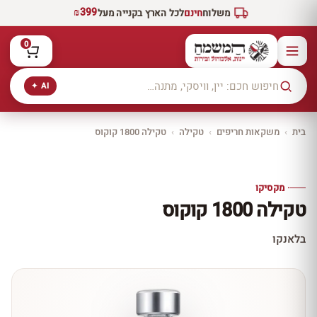
₪399
משלוח
חינם
לכל הארץ בקנייה מעל
0
AI ✦
בית
›
משקאות חריפים
›
טקילה
›
טקילה 1800 קוקוס
יקב ירושלים
כל היינות
10% הנחה
· מקסיקו
כל יינות היקב —
טקילה 1800 קוקוס
עכשיו ב-10% הנחה
לכל יינות יקב ירושלים ←
בלאנקו