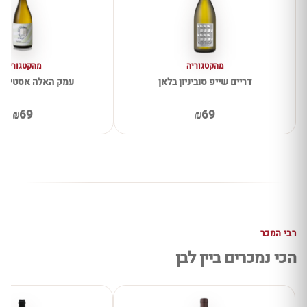
מהקטגוריה
מהקטגוריה
דריים שייפ סוביניון בלאן
עמק האלה אסטייט 
₪69
₪69
רבי המכר
הכי נמכרים ביין לבן