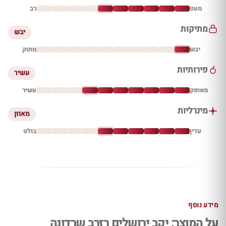
מעט
רב
מתיקות
יבש
יבש
מתוק
פירותיות
עשיר
מאופק
עשיר
מינרליות
מאוזן
עדין
בולט
מידע נוסף
על המוצר: יקב ירושלים רזרב שרדונה