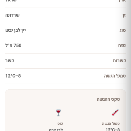
ארץ
ישראל
זן
שרדונה
סוג
יין לבן יבש
נפח
750 מ''ל
כשרות
כשר
טמפ׳ הגשה
8–12°C
טקס ההגשה
טמפ׳ הגשה
כוס
8–12°C
לבן צרה