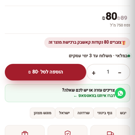
80
₪
₪
89
נפח 750 מ''ל
צוברים 80 נקודות קאשבק ברכישת מוצר זה
במלאי · משלוח עד 3 ימי עסקים
1
הוספה לסל ·
80
₪
+
−
צריכים עזרה או יש לכם שאלה?
דברו איתנו בוואטסאפ ←
יבש
גוף בינוני
שרדונה
ישראל
מוגש מצונן