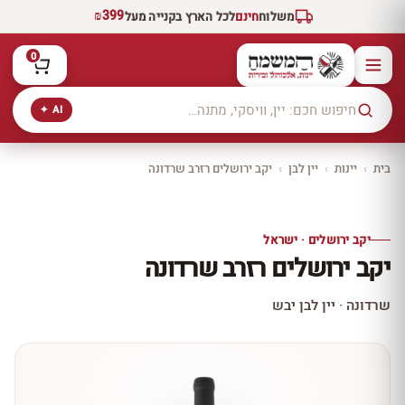
₪399
משלוח
חינם
לכל הארץ בקנייה מעל
0
AI ✦
בית
›
יינות
›
יין לבן
›
יקב ירושלים רזרב שרדונה
יקב ירושלים
כל היינות
10% הנחה
יקב ירושלים · ישראל
כל יינות היקב —
יקב ירושלים רזרב שרדונה
עכשיו ב-10% הנחה
לכל יינות יקב ירושלים ←
שרדונה · יין לבן יבש