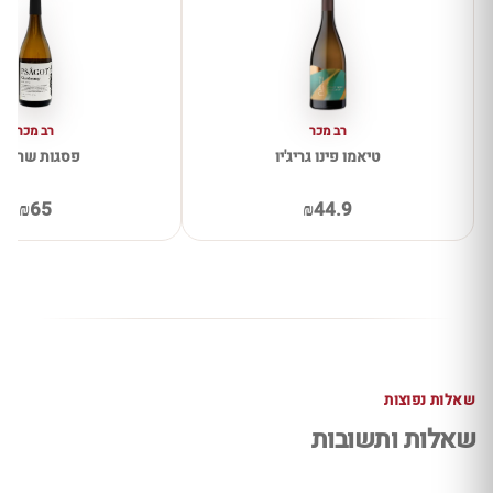
רב מכר
רב מכר
טיאמו פינו גריג'יו
פסגות שרדונ
₪65
₪44.9
שאלות נפוצות
שאלות ותשובות