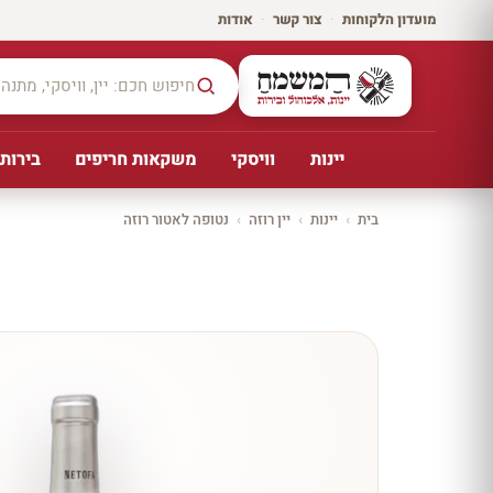
מועדון הלקוחות
·
צור קשר
·
אודות
יינות
וויסקי
משקאות חריפים
בירות,
בית
›
יינות
›
יין רוזה
›
נטופה לאטור רוזה
יקב ירושלים
כל
היינו
ת
10%