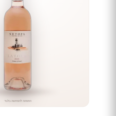
הנחה
כל יינות
היקב —
עכשיו
ב-10%
הנחה
לכל יינות יקב ירושלים ←
התמונה להמחשה בלבד