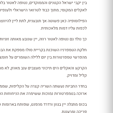
בין יקבי ישראל הקטנים והממוקדים, נטופה לאטור בל
לאקלים המקומי, מתוך כבוד לטרואר הישראלי ולענפיו 
הפילוסופיה כאן פשוטה אך תובענית, לתת ליין להיוו
לכפות עליו דמות מלאכותית.
כך נולד גם נטופה לאטור רוזה, יין שנובע מאותה זוגיו
חלקת הטמפרניו השוכנת בקריית סולו מספקת את הבסיס 
מהפרשי טמפרטורות בין יום ללילה השומרים על חומציו
הקרקע והאקלים הים תיכוני מעצבים ענב מאוזן, לא מתו
קליל ומדויק.
בחדר החביות נעשתה השריה קצרה על הקליפות, שממנה 
ארוכה בטמפרטורות נמוכות ששימרה את הניחוחות העדי
בכוס מתגלה יין בגוון ורדרד מהפנט, שפותח בארומות 
פריכה ומרעננת.