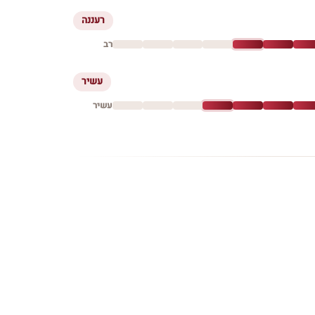
רעננה
רב
עשיר
עשיר