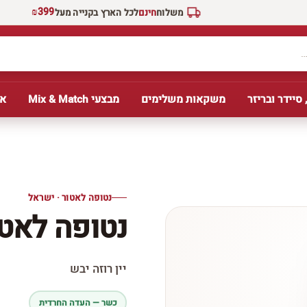
₪399
משלוח
חינם
לכל הארץ בקנייה מעל
 סיידר ובריזר
משקאות משלימים
מבצעי Mix & Match
אב
נטופה לאטור · ישראל
נטופה לאטו
יין רוזה יבש
כשר — העדה החרדית