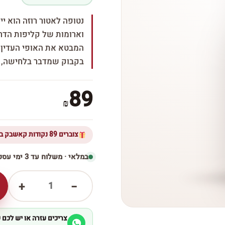
נטופה לאטור רוזה הוא יין
וארומות של קליפות הדר
המבטא את האופי העדין ו
בקבוק שמדבר בלחישה, ע
89
₪
צוברים 89 נקודות קאשבק ברכישת מוצר זה
במלאי · משלוח עד 3 ימי עסקים
1
+
−
צריכים עזרה או יש לכם