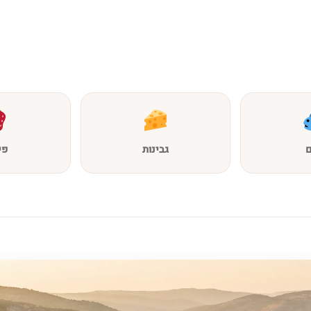
ם
גבינות
פי