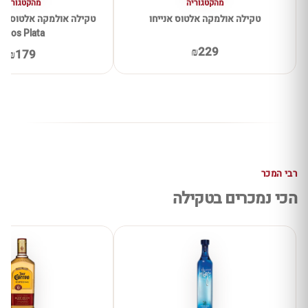
מהקטגוריה
מהקטגוריה
טקילה אולמקה אלטוס אנייחו
Altos Plata
₪229
₪179
רבי המכר
הכי נמכרים בטקילה