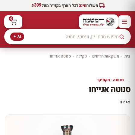
₪399
משלוח
חינם
לכל הארץ בקנייה מעל
0
AI ✦
בית
›
משקאות חריפים
›
טקילה
›
סנוטה אנייחו
יקב ירושלים
כל היינות
10% הנחה
סנוטה · מקסיקו
כל יינות היקב —
סנוטה אנייחו
עכשיו ב-10% הנחה
לכל יינות יקב ירושלים ←
אניחו