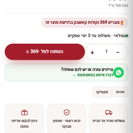
נפח 700 מ''ל
צוברים 369 נקודות קאשבק ברכישת מוצר זה
במלאי · משלוח עד 3 ימי עסקים
1
הוספה לסל ·
369
₪
+
−
צריכים עזרה או יש לכם שאלה?
דברו איתנו בוואטסאפ ←
אניחו
מקסיקו
משלוח מהיר עד הבית
יבוא רשמי · אחסון
ניתן לבקש אריזת
מבוקר
מתנה