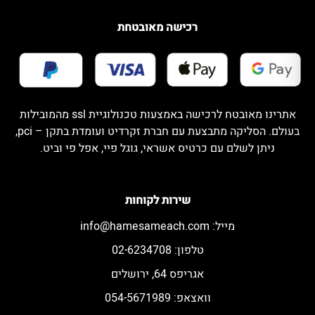
רכישה מאובטחת
אתרינו מאובטח לרכישה באמצעות טכנולוגיית ssl מהמובילות
בעולם. הסליקה מתבצעת עם חברת זקרדיט ועומדת בתקן – pci,
ניתן לשלם עם כרטיס אשראי, גוגל פיי, אפל פי וביט.
שירות לקוחות
מייל:
info@hamesameach.com
טלפון: 02-6234708
אגריפס 64, ירושלים
וואצאפ: 054-5671989