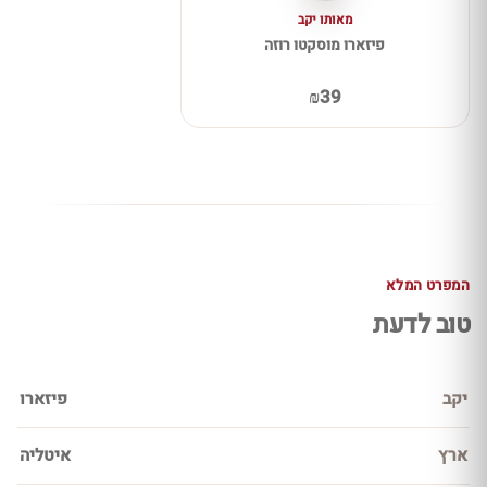
מאותו יקב
פיזארו מוסקטו רוזה
₪39
המפרט המלא
טוב לדעת
יקב
פיזארו
ארץ
איטליה