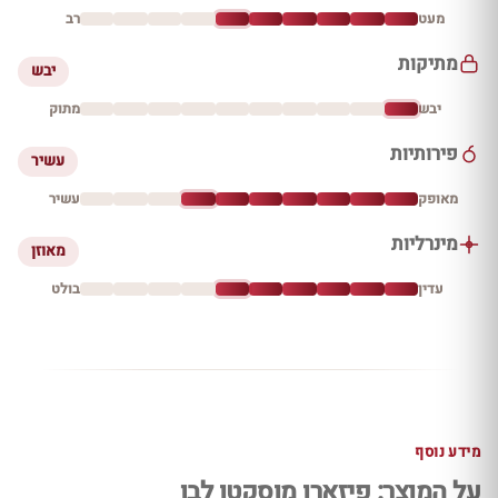
מעט
רב
מתיקות
יבש
יבש
מתוק
פירותיות
עשיר
מאופק
עשיר
מינרליות
מאוזן
עדין
בולט
מידע נוסף
על המוצר: פיזארו מוסקטו לבן