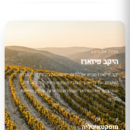
הכירו את היקב
היקב פיזארו
יקב פיזארו מביא אל הכוס יין שנבנה בקפידה — מבחירת
הענבים ועד היישון. מענבי מוסקט מאיטליה, בעבודה
שמכבדת את הטרואר ושומרת על איזון, עומק וסיומת
נקייה.
זן
ארץ
מוסקט
איטליה