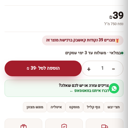
39
₪
נפח 750 מ''ל
צוברים 39 נקודות קאשבק ברכישת מוצר זה
במלאי · משלוח עד 3 ימי עסקים
1
הוספה לסל ·
39
₪
+
−
צריכים עזרה או יש לכם שאלה?
דברו איתנו בוואטסאפ ←
חצי יבש
גוף קליל
מוסקט
איטליה
מוגש מצונן