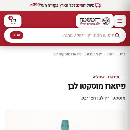
₪399
משלוח
חינם
לכל הארץ בקנייה מעל
0
AI ✦
בית
›
יינות
›
יין מבעבע
›
פיזארו מוסקטו לבן
יקב ירושלים
כל היינות
10% הנחה
פיזארו · איטליה
כל יינות היקב —
פיזארו מוסקטו לבן
עכשיו ב-10% הנחה
לכל יינות יקב ירושלים ←
מוסקט · יין לבן חצי יבש