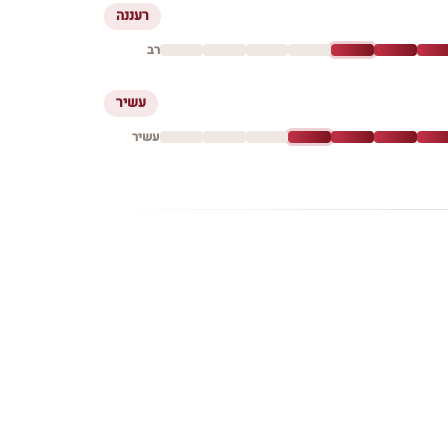
רעננה
רב
עשיר
עשיר