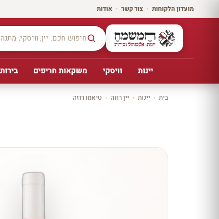
מועדון הלקוחות
·
צור קשר
·
אודות
יינות
וויסקי
משקאות חריפים
בירות,
בית
›
יינות
›
יין רוזה
›
טיאמו רוזה
יקב ירושלים
כל
היינו
ת
10%