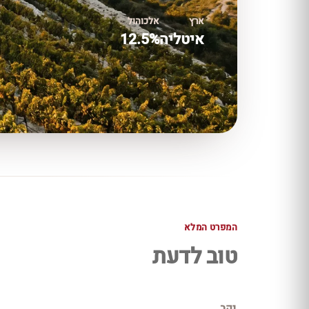
ארץ
אלכוהול
איטליה
12.5%
המפרט המלא
טוב לדעת
יקב