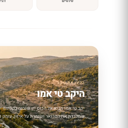
סלטים
דגי
הכירו את היקב
היקב טי אמו
יקב טי אמו מביא אל הכוס יין שנבנה בקפידה —
שמכבדת את הטרואר ושומרת על איזון, עומק וס