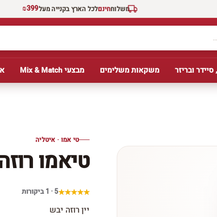
₪399
משלוח
חינם
לכל הארץ בקנייה מעל
 סיידר ובריזר
משקאות משלימים
מבצעי Mix & Match
אב
טי אמו · איטליה
טיאמו רוזה
5 · 1 ביקורות
יין רוזה יבש