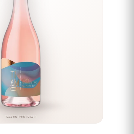
הנחה
כל יינות
היקב —
עכשיו
ב-10%
הנחה
לכל יינות יקב ירושלים ←
התמונה להמחשה בלבד