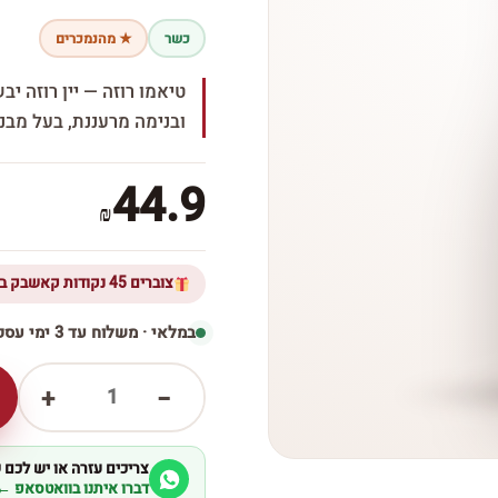
כשר
★ מהנמכרים
טיאמו רוזה — יין רוזה יב
ובנימה מרעננת, בעל מבנה
44.9
₪
צוברים 45 נקודות קאשבק ברכישת מוצר זה
במלאי · משלוח עד 3 ימי עסקים
1
+
−
צריכים עזרה או יש לכם
דברו איתנו בוואטסאפ ←