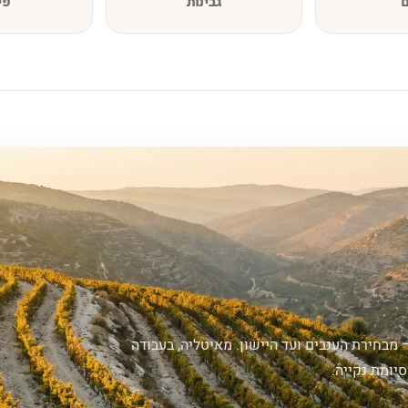
ם
גבינות
פי
 מבחירת הענבים ועד היישון. מאיטליה, בעבודה
יומת נקייה.