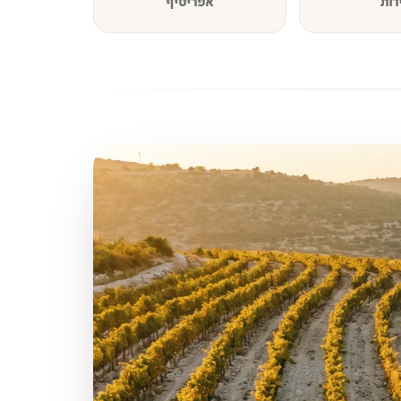
רות
אפריטיף