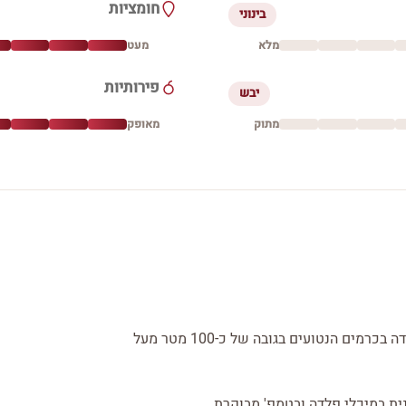
חומציות
בינוני
מלא
מעט
פירותיות
יבש
מתוק
מאופק
רוזה טיאמו הענבים ליין זה גדלים על קרקע חולית ורדודה בכרמים הנטועים בגובה של כ-100 מטר מעל
ית במיכלי פלדה ובטמפ' מבוקרת.