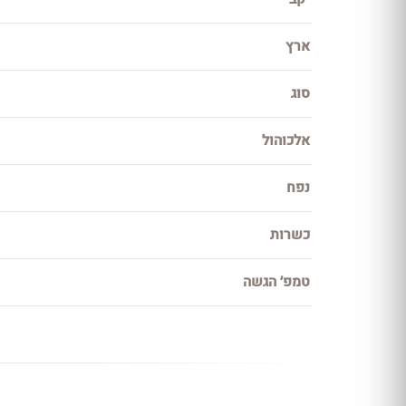
ארץ
סוג
אלכוהול
נפח
כשרות
טמפ׳ הגשה