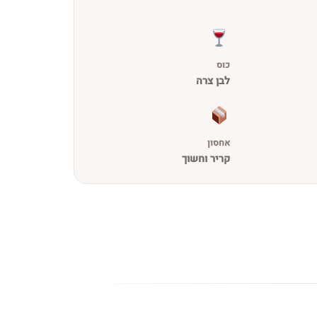
כוס
לבן צרה
אחסון
קריר וחשוך