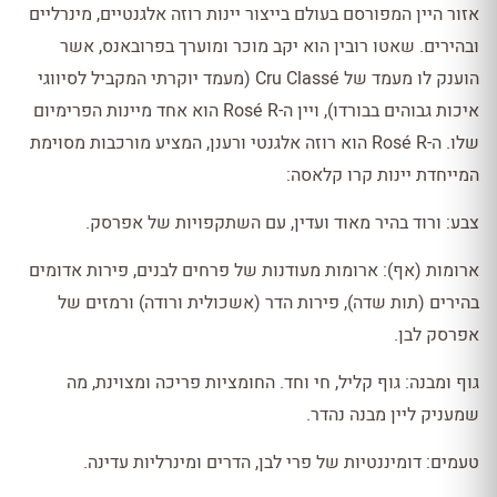
אזור היין המפורסם בעולם בייצור יינות רוזה אלגנטיים, מינרליים
ובהירים. שאטו רובין הוא יקב מוכר ומוערך בפרובאנס, אשר
הוענק לו מעמד של Cru Classé (מעמד יוקרתי המקביל לסיווגי
איכות גבוהים בבורדו), ויין ה-Rosé R הוא אחד מיינות הפרימיום
שלו. ה-Rosé R הוא רוזה אלגנטי ורענן, המציע מורכבות מסוימת
המייחדת יינות קרו קלאסה:
צבע: ורוד בהיר מאוד ועדין, עם השתקפויות של אפרסק.
ארומות (אף): ארומות מעודנות של פרחים לבנים, פירות אדומים
בהירים (תות שדה), פירות הדר (אשכולית ורודה) ורמזים של
אפרסק לבן.
גוף ומבנה: גוף קליל, חי וחד. החומציות פריכה ומצוינת, מה
שמעניק ליין מבנה נהדר.
טעמים: דומיננטיות של פרי לבן, הדרים ומינרליות עדינה.