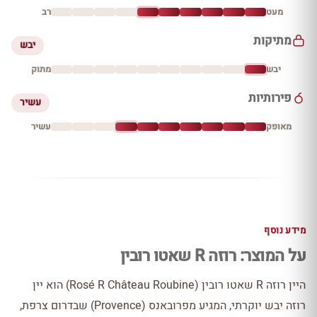
מעט
רב
מתיקות
יבש
יבש
מתוק
פירותיות
עשיר
מאופק
עשיר
מידע נוסף
על המוצר: רוזה R שאטו רובין
היין רוזה R שאטו רובין (Rosé R Château Roubine) הוא יין
רוזה יבש יוקרתי, המגיע מפרובאנס (Provence) שבדרום צרפת,