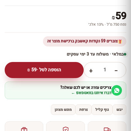
59
₪
נפח 750 מ''ל · 13% אלכ׳
צוברים 59 נקודות קאשבק ברכישת מוצר זה
במלאי · משלוח עד 3 ימי עסקים
1
הוספה לסל ·
59
₪
+
−
צריכים עזרה או יש לכם שאלה?
דברו איתנו בוואטסאפ ←
יבש
גוף קליל
צרפת
מוגש מצונן