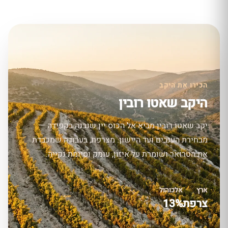
הכירו את היקב
היקב שאטו רובין
יקב שאטו רובין מביא אל הכוס יין שנבנה בקפידה —
מבחירת הענבים ועד היישון. מצרפת, בעבודה שמכבדת
את הטרואר ושומרת על איזון, עומק וסיומת נקייה.
ארץ
אלכוהול
צרפת
13%