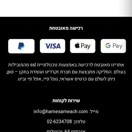
רכישה מאובטחת
אתרינו מאובטח לרכישה באמצעות טכנולוגיית ssl מהמובילות
בעולם. הסליקה מתבצעת עם חברת זקרדיט ועומדת בתקן – pci,
ניתן לשלם עם כרטיס אשראי, גוגל פיי, אפל פי וביט.
שירות לקוחות
מייל:
info@hamesameach.com
טלפון: 02-6234708
אגריפס 64, ירושלים