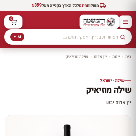
₪399
משלוח
חינם
לכל הארץ בקנייה מעל
0
AI ✦
בית
›
יינות
›
יין אדום
›
שילה מוזיאיק
יקב ירושלים
כל היינות
10% הנחה
שילה · ישראל
כל יינות היקב —
שילה מוזיאיק
עכשיו ב-10% הנחה
לכל יינות יקב ירושלים ←
יין אדום יבש