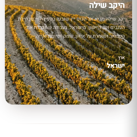
היקב שילה
יקב שילה מביא אל הכוס יין שנבנה בקפידה — מבחירת
הענבים ועד היישון. מישראל, בעבודה שמכבדת את
הטרואר ושומרת על איזון, עומק וסיומת נקייה.
ארץ
ישראל