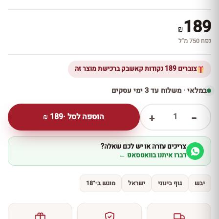
189
₪
נפח 750 מ''ל
צוברים 189 נקודות קאשבק ברכישת מוצר זה
במלאי · משלוח עד 3 ימי עסקים
1
הוספה לסל ·
189
₪
+
−
צריכים עזרה או יש לכם שאלה?
דברו איתנו בוואטסאפ ←
יבש
גוף בינוני
ישראל
מוגש ב-18°