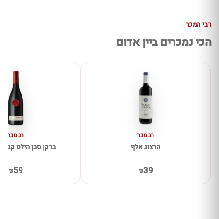
רבי המכר
הכי נמכרים ביין אדום
רב מכר
רב מכר
הרצוג אלף
ברקן סבן הילס קברנה 
₪59
₪39