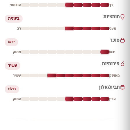
רך
עוצמתי
חומציות
בינונית
מעט
רב
סוכר
יבש
יבש
מתוק
פירותיות
עשיר
מאופק
עשיר
חבית/אלון
בולט
עדין
עמוק