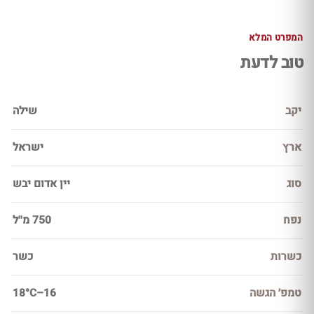
המפרט המלא
טוב לדעת
יקב
שילה
ארץ
ישראל
סוג
יין אדום יבש
נפח
750 מ''ל
כשרות
כשר
טמפ׳ הגשה
16–18°C