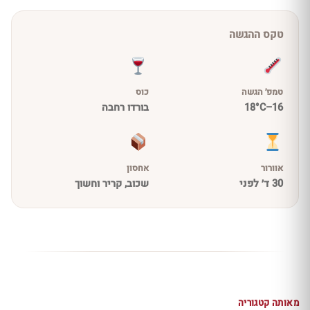
טקס ההגשה
טמפ׳ הגשה
כוס
16–18°C
בורדו רחבה
אוורור
אחסון
30 ד׳ לפני
שכוב, קריר וחשוך
מאותה קטגוריה