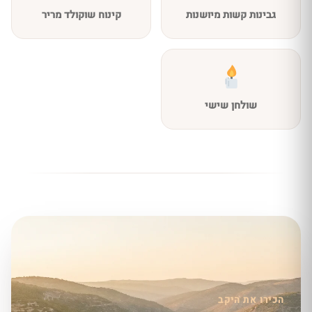
גבינות קשות מיושנות
קינוח שוקולד מריר
שולחן שישי
הכירו את היקב