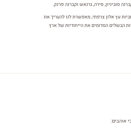
רנה סוביניון, סירה, גרנאש וקברנה פרנק.
ישנות היין במשך 6 חודשים בחביות עץ אלון צרפתי, מאפשרת לנו להעריך את
ות הבשלים המדומים את הייחודיות של ארץ
י אוהבים: