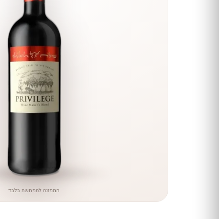
הנחה
כל יינות
היקב —
עכשיו
ב-10%
הנחה
לכל יינות יקב ירושלים ←
התמונה להמחשה בלבד