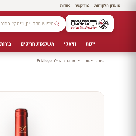
מועדון הלקוחות
·
צור קשר
·
אודות
יינות
וויסקי
משקאות חריפים
בירות,
בית
›
יינות
›
יין אדום
›
שילה Privilege
יקב ירושלים
כל
היינו
ת
10%