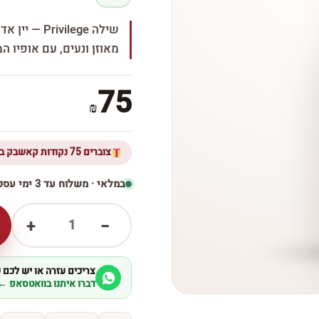
שילה vilege
מאוזן ונעים, עם אופיו ה
75
₪
צוברים 75 נקודות קאשבק ברכישת מוצר זה
במלאי · משלוח עד 3 ימי עסקים
1
+
−
צריכים עזרה או יש לכם
דברו איתנו בוואטסאפ ←