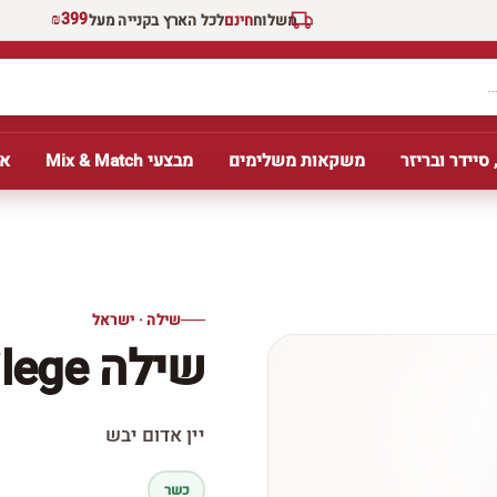
₪399
משלוח
חינם
לכל הארץ בקנייה מעל
 סיידר ובריזר
משקאות משלימים
מבצעי Mix & Match
אב
שילה · ישראל
שילה Privilege
יין אדום יבש
כשר