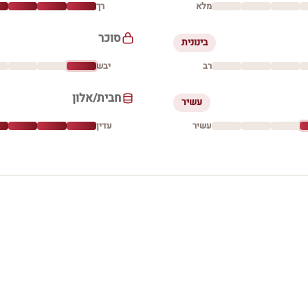
מלא
רך
סוכר
בינונית
רב
יבש
חבית/אלון
עשיר
עשיר
עדין