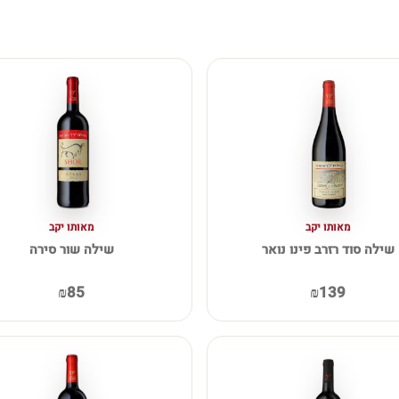
מאותו יקב
מאותו יקב
שילה סוד רזרב פינו נואר
שילה שור סירה
₪85
₪139