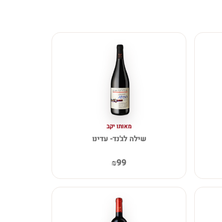
מאותו יקב
שילה לג'נד- עדינו
₪99