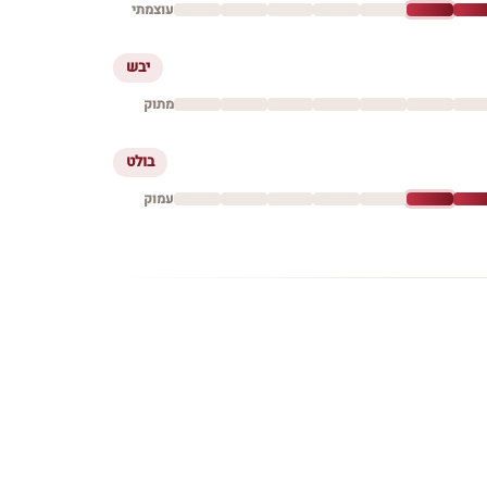
עוצמתי
יבש
מתוק
בולט
עמוק