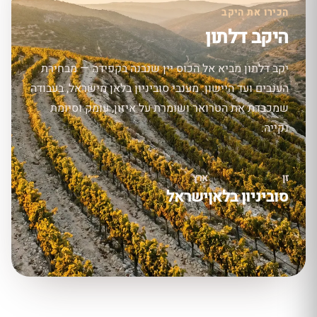
הכירו את היקב
היקב דלתון
יקב דלתון מביא אל הכוס יין שנבנה בקפידה — מבחירת
הענבים ועד היישון. מענבי סוביניון בלאן מישראל, בעבודה
שמכבדת את הטרואר ושומרת על איזון, עומק וסיומת
נקייה.
זן
ארץ
סוביניון בלאן
ישראל