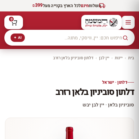
₪399
משלוח
חינם
לכל הארץ בקנייה מעל
0
AI ✦
בית
›
יינות
›
יין לבן
›
דלתון סוביניון בלאן רזרב
יקב ירושלים
כל היינות
10% הנחה
דלתון · ישראל
כל יינות היקב —
דלתון סוביניון בלאן רזרב
עכשיו ב-10% הנחה
לכל יינות יקב ירושלים ←
סוביניון בלאן · יין לבן יבש