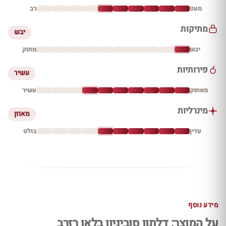
מעט
רב
מתיקות
יבש
יבש
מתוק
פירותיות
עשיר
מאופק
עשיר
מינרליות
מאוזן
עדין
בולט
מידע נוסף
על המוצר: דלתון סוביניון בלאן רזרב