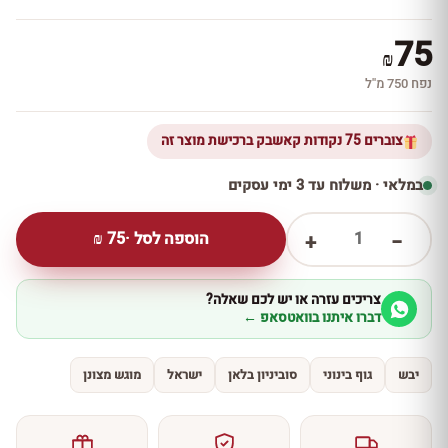
75
₪
נפח 750 מ''ל
צוברים 75 נקודות קאשבק ברכישת מוצר זה
במלאי · משלוח עד 3 ימי עסקים
1
הוספה לסל ·
75
₪
+
−
צריכים עזרה או יש לכם שאלה?
דברו איתנו בוואטסאפ ←
יבש
גוף בינוני
סוביניון בלאן
ישראל
מוגש מצונן