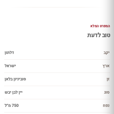
המפרט המלא
טוב לדעת
יקב
דלתון
ארץ
ישראל
זן
סוביניון בלאן
סוג
יין לבן יבש
נפח
750 מ''ל