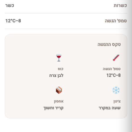
כשרות
כשר
טמפ׳ הגשה
8–12°C
טקס ההגשה
טמפ׳ הגשה
כוס
8–12°C
לבן צרה
צינון
אחסון
שעה במקרר
קריר וחשוך