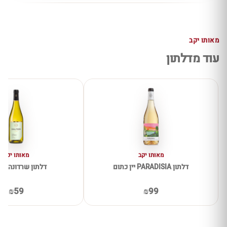
מאותו יקב
עוד מדלתון
מאותו יקב
מאותו יקב
דלתון PARADISIA יין כתום
דלתון שרדונה אס
₪59
₪99