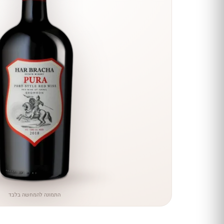
הנחה
כל יינות
היקב —
עכשיו
ב-10%
הנחה
לכל יינות יקב ירושלים ←
התמונה להמחשה בלבד