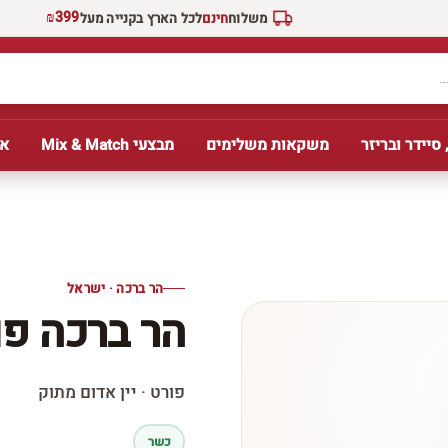
₪399
משלוח
חינם
לכל הארץ בקנייה מעל
 סיידר ובריזר
משקאות משלימים
מבצעי Mix & Match
אב
הר ברכה · ישראל
הר ברכה פו
פורט · יין אדום מתוק
כשר