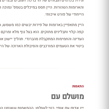
וגידול בכרמים הגבוהים של הר ברכה. הענבים נבצרים
והארומות הטהורות. היין תסס במיכלים בטמפ' נמוכה ו
הייחודי של פורט איכותי.
היין מתאפיין בארומות של פירות יבשים כמו משמש, תמ
קפה קלוי ותבלינים מתוקים. הוא בעל גוף מלא ומרקם
העדינה והחמימות המתקבלת מהברנדי. תהליך יישון ארו
ביטוי את הטעמים המורכבים והסיבולת הארוכה של היין
התאמות
מושלם עם
יין אדום עם אופי, בנוי לשולחן. ההתאמות שאנחנו הכ