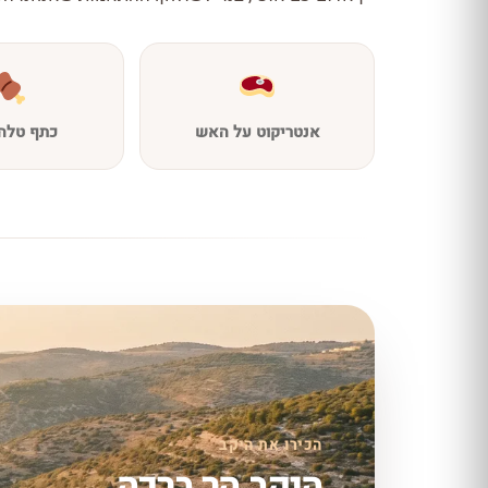
אנטריקוט על האש
כתף טלה 
הכירו את היקב
היקב הר ברכה