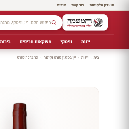
מועדון הלקוחות
·
צור קשר
·
אודות
יינות
וויסקי
משקאות חריפים
בירות,
בית
›
יינות
›
יין בסגנון פורט וקינוח
›
הר ברכה פורט
יקב ירושלים
כל
היינו
ת
10%