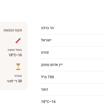
הר ברכה
טקס ההגשה
ישראל
טמפ׳ הגשה
פורט
16–18°C
יין אדום מתוק
אוורור
750 מ''ל
30 ד׳ לפני
כשר
16–18°C