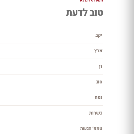
המפרט המלא
טוב לדעת
יקב
ארץ
זן
סוג
נפח
כשרות
טמפ׳ הגשה