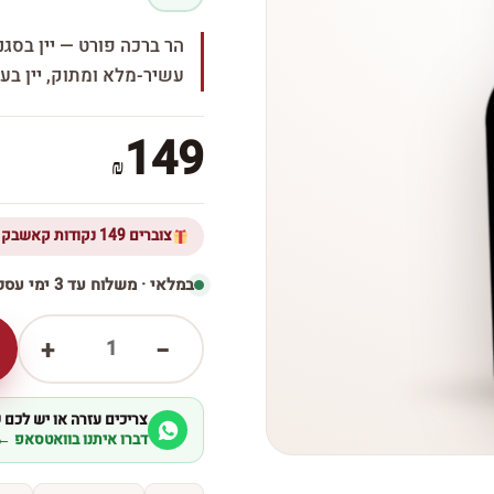
הר ברכה פורט — יין בסגנו
עשיר-מלא ומתוק, יין בעל
149
₪
צוברים 149 נקודות קאשבק ברכישת מוצר זה
במלאי · משלוח עד 3 ימי עסקים
1
+
−
צריכים עזרה או יש לכם
דברו איתנו בוואטסאפ ←