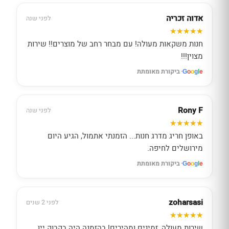
אדוה זכריה
לפני שנה
חנות משקאות מעולה! עם מבחר רחב של מוצרים!! שירות
מצוין!!!
· ביקורת מאומתת
G
o
o
g
l
e
Rony F
לפני שנה
באופן חריג מדרג חנות... הזמנתי אתמול, הגיע היום
מירושלים לחיפה.
· ביקורת מאומתת
G
o
o
g
l
e
zoharsasi
לפני 2 שנים
שירות מעולה, זמינים ומהירים! בהזמנה היה בקבוק יין