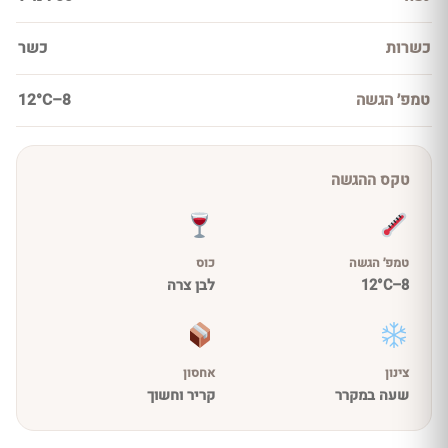
כשרות
כשר
טמפ׳ הגשה
8–12°C
טקס ההגשה
טמפ׳ הגשה
כוס
8–12°C
לבן צרה
צינון
אחסון
שעה במקרר
קריר וחשוך