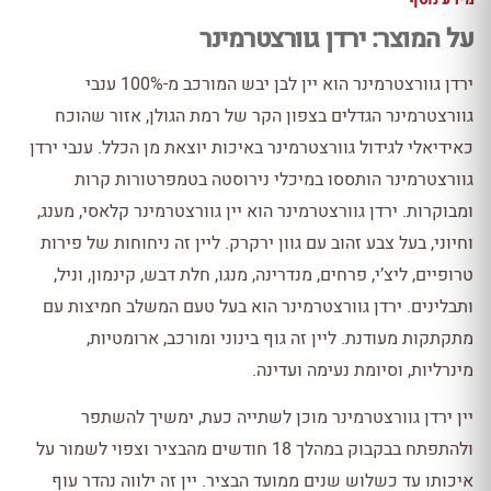
על המוצר: ירדן גוורצטרמינר
ירדן גוורצטרמינר הוא יין לבן יבש המורכב מ-100% ענבי
גוורצטרמינר הגדלים בצפון הקר של רמת הגולן, אזור שהוכח
כאידיאלי לגידול גוורצטרמינר באיכות יוצאת מן הכלל. ענבי ירדן
גוורצטרמינר הותססו במיכלי נירוסטה בטמפרטורות קרות
ומבוקרות. ירדן גוורצטרמינר הוא יין גוורצטרמינר קלאסי, מענג,
וחיוני, בעל צבע זהוב עם גוון ירקרק. ליין זה ניחוחות של פירות
טרופיים, ליצ’י, פרחים, מנדרינה, מנגו, חלת דבש, קינמון, וניל,
ותבלינים. ירדן גוורצטרמינר הוא בעל טעם המשלב חמיצות עם
מתקתקות מעודנת. ליין זה גוף בינוני ומורכב, ארומטיות,
מינרליות, וסיומת נעימה ועדינה.
יין ירדן גוורצטרמינר מוכן לשתייה כעת, ימשיך להשתפר
ולהתפתח בבקבוק במהלך 18 חודשים מהבציר וצפוי לשמור על
איכותו עד כשלוש שנים ממועד הבציר. יין זה ילווה נהדר עוף