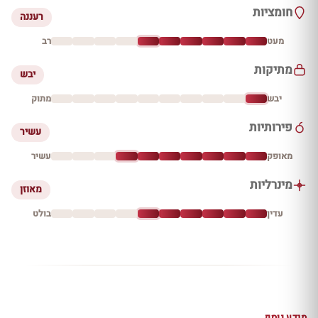
חומציות
רעננה
מעט
רב
מתיקות
יבש
יבש
מתוק
פירותיות
עשיר
מאופק
עשיר
מינרליות
מאוזן
עדין
בולט
מידע נוסף