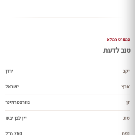
המפרט המלא
טוב לדעת
יקב
ירדן
ארץ
ישראל
זן
גוורצטרמינר
סוג
יין לבן יבש
נפח
750 מ''ל