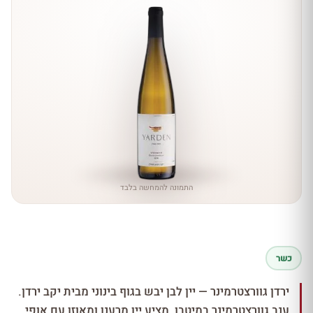
התמונה להמחשה בלבד
כשר
ירדן גוורצטרמינר — יין לבן יבש בגוף בינוני מבית יקב ירדן.
ענב גוורצטרמינר במיטבו, מציע יין מרענן ומאוזן עם אופי