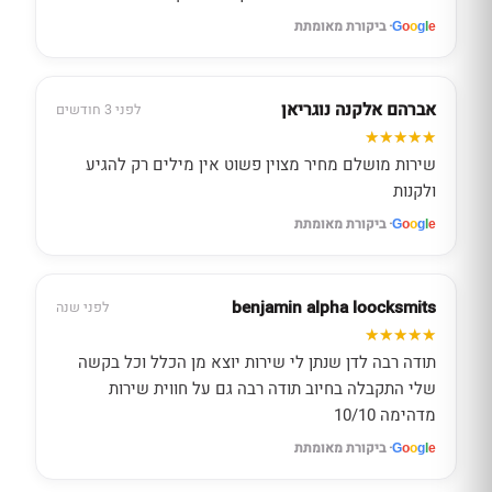
· ביקורת מאומתת
G
o
o
g
l
e
אברהם אלקנה נוגריאן
לפני 3 חודשים
שירות מושלם מחיר מצוין פשוט אין מילים רק להגיע
ולקנות
· ביקורת מאומתת
G
o
o
g
l
e
benjamin alpha loocksmits
לפני שנה
תודה רבה לדן שנתן לי שירות יוצא מן הכלל וכל בקשה
שלי התקבלה בחיוב תודה רבה גם על חווית שירות
מדהימה 10/10
· ביקורת מאומתת
G
o
o
g
l
e