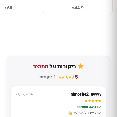
₪65
₪44.9
ביקורות על
המוצר
5
· 1 ביקורות
njmoshe21avvvv
21/07/2026
רכישה מאומתת
המליצו על המוצר