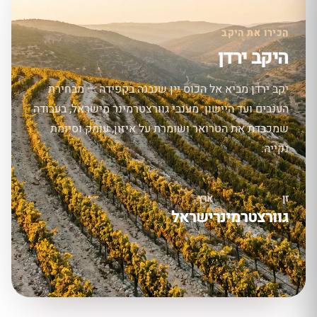
הכירו את היקב
היקב ירדן
יקב ירדן מביא אל הכוס יין שנבנה בקפידה — מבחירת
הענבים ועד היישון. מענבי גוורצטרמינר מישראל, בעבודה
שמכבדת את הטרואר ושומרת על איזון, עומק וסיומת
נקייה.
זן
ארץ
גוורצטרמינר
ישראל