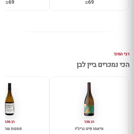
₪69
₪69
רבי המכר
הכי נמכרים ביין לבן
רב מכר
רב מכר
טיאמו פינו גריג'יו
פסגות שרדונ