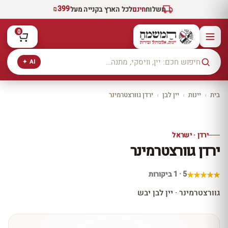
₪399
משלוח
חינם
לכל הארץ בקנייה מעל
0
AI ✦
בית
›
יינות
›
יין לבן
›
ירדן גוורצטרמינר
יקב ירושלים
כל היינות
10% הנחה
ירדן · ישראל
כל יינות היקב —
ירדן גוורצטרמינר
עכשיו ב-10% הנחה
לכל יינות יקב ירושלים ←
5 · 1 ביקורות
גוורצטרמינר · יין לבן יבש