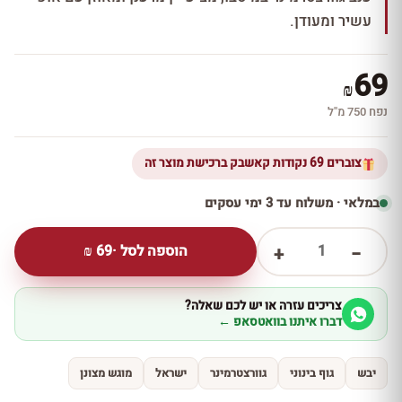
עשיר ומעודן.
69
₪
נפח 750 מ''ל
צוברים 69 נקודות קאשבק ברכישת מוצר זה
במלאי · משלוח עד 3 ימי עסקים
1
הוספה לסל ·
69
₪
+
−
צריכים עזרה או יש לכם שאלה?
דברו איתנו בוואטסאפ ←
יבש
גוף בינוני
גוורצטרמינר
ישראל
מוגש מצונן