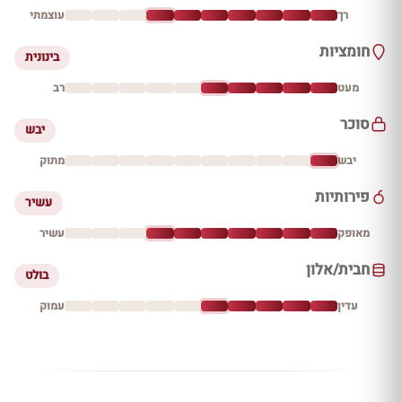
רך
עוצמתי
חומציות
בינונית
מעט
רב
סוכר
יבש
יבש
מתוק
פירותיות
עשיר
מאופק
עשיר
חבית/אלון
בולט
עדין
עמוק