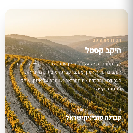
הכירו את היקב
היקב קסטל
יקב קסטל מביא אל הכוס יין שנבנה בקפידה — מבחירת
הענבים ועד היישון. מענבי קברנה סוביניון מישראל,
בעבודה שמכבדת את הטרואר ושומרת על איזון, עומק
וסיומת נקייה.
זן
ארץ
קברנה סוביניון
ישראל