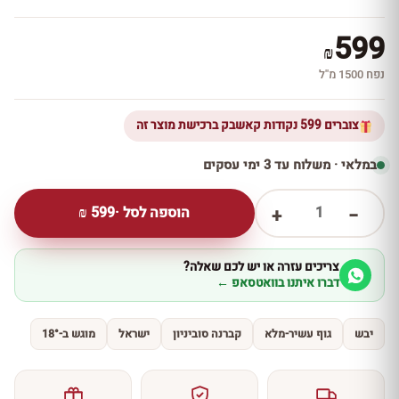
599
₪
נפח 1500 מ''ל
צוברים 599 נקודות קאשבק ברכישת מוצר זה
במלאי · משלוח עד 3 ימי עסקים
1
הוספה לסל ·
599
₪
+
−
צריכים עזרה או יש לכם שאלה?
דברו איתנו בוואטסאפ ←
יבש
גוף עשיר-מלא
קברנה סוביניון
ישראל
מוגש ב-18°