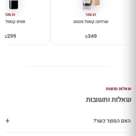
רב מכר
רב מכר
שרדונה קסטל מגנום
פטיט קסטל מגנ
₪299
₪349
שאלות נפוצות
שאלות ותשובות
האם המוצר כשר?