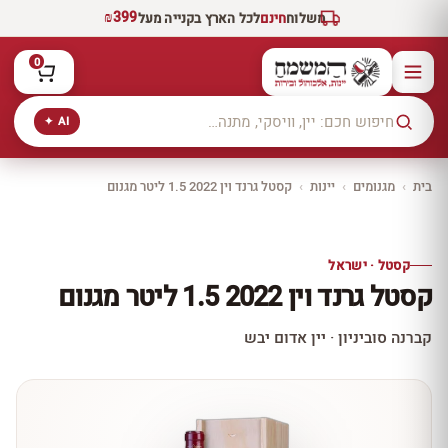
₪399
משלוח
חינם
לכל הארץ בקנייה מעל
0
AI ✦
בית
›
מגנומים
›
יינות
›
קסטל גרנד וין 2022 1.5 ליטר מגנום
יקב ירושלים
כל היינות
10% הנחה
קסטל · ישראל
כל יינות היקב —
קסטל גרנד וין 2022 1.5 ליטר מגנום
עכשיו ב-10% הנחה
לכל יינות יקב ירושלים ←
קברנה סוביניון · יין אדום יבש