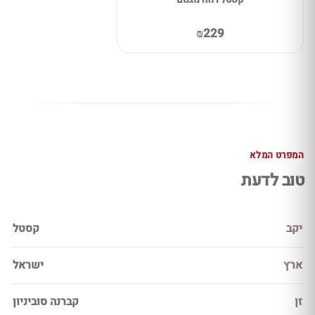
קסטל רוזה מגנום
₪229
המפרט המלא
טוב לדעת
יקב
קסטל
ארץ
ישראל
זן
קברנה סוביניון