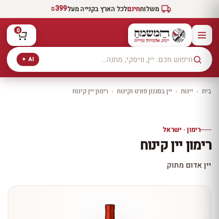
₪399
משלוח
חינם
לכל הארץ בקנייה מעל
0
AI ✦
בית
›
יינות
›
יין בסגנון פורט וקינוח
›
רימון יין קינוח
יקב ירושלים
כל היינות
10% הנחה
רימון · ישראל
כל יינות היקב —
רימון יין קינוח
עכשיו ב-10% הנחה
לכל יינות יקב ירושלים ←
יין אדום מתוק