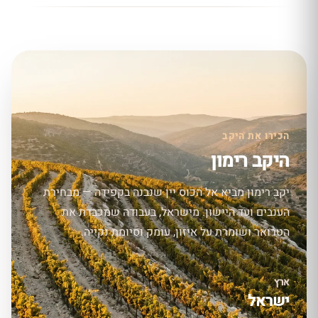
הכירו את היקב
היקב רימון
יקב רימון מביא אל הכוס יין שנבנה בקפידה — מבחירת
הענבים ועד היישון. מישראל, בעבודה שמכבדת את
הטרואר ושומרת על איזון, עומק וסיומת נקייה.
ארץ
ישראל