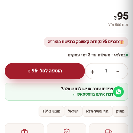
95
₪
נפח 500 מ''ל
צוברים 95 נקודות קאשבק ברכישת מוצר זה
במלאי · משלוח עד 3 ימי עסקים
1
הוספה לסל ·
95
₪
+
−
צריכים עזרה או יש לכם שאלה?
דברו איתנו בוואטסאפ ←
מתוק
גוף עשיר-מלא
ישראל
מוגש ב-18°