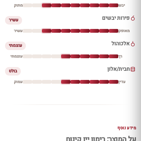
יבש
מתוק
פירות יבשים
עשיר
מאופק
עשיר
אלכוהול
עוצמתי
רך
עוצמתי
חבית/אלון
בולט
עדין
עמוק
מידע נוסף
על המוצר: רימון יין קינוח