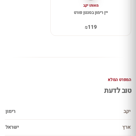
מאותו יקב
יין רימון בסגנון פורט
₪119
המפרט המלא
טוב לדעת
יקב
רימון
ארץ
ישראל