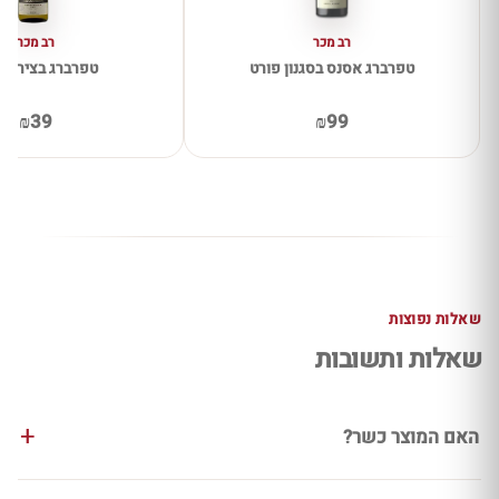
רב מכר
רב מכר
טפרברג אסנס בסגנון פורט
טפרברג בציר מא
₪39
₪99
שאלות נפוצות
שאלות ותשובות
האם המוצר כשר?