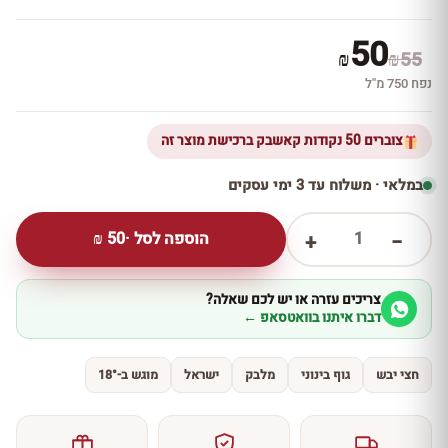
50
₪
₪
55
נפח 750 מ''ל
צוברים 50 נקודות קאשבק ברכישת מוצר זה
במלאי · משלוח עד 3 ימי עסקים
1
הוספה לסל ·
50
₪
+
−
צריכים עזרה או יש לכם שאלה?
דברו איתנו בוואטסאפ ←
חצי יבש
גוף בינוני
מלבק
ישראל
מוגש ב-18°