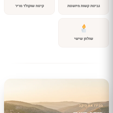
גבינות קשות מיושנות
קינוח שוקולד מריר
שולחן שישי
הכירו את היקב