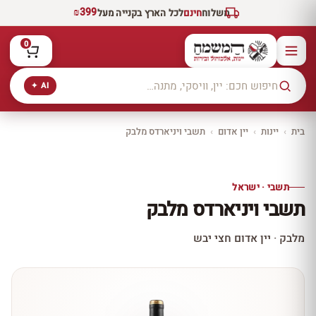
₪399
משלוח
חינם
לכל הארץ בקנייה מעל
0
AI ✦
בית
›
יינות
›
יין אדום
›
תשבי ויניארדס מלבק
10% הנחה
יינות יקב תשבי
תשבי · ישראל
גלו איכות ישראלית
ותיקה ומובילה מזכרון
תשבי ויניארדס מלבק
יעקב
לכל יינות יקב תשבי ←
מלבק · יין אדום חצי יבש