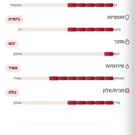
רך
עוצמתי
חומציות
בינונית
מעט
רב
סוכר
יבש
יבש
מתוק
פירותיות
עשיר
מאופק
עשיר
חבית/אלון
בולט
עדין
עמוק