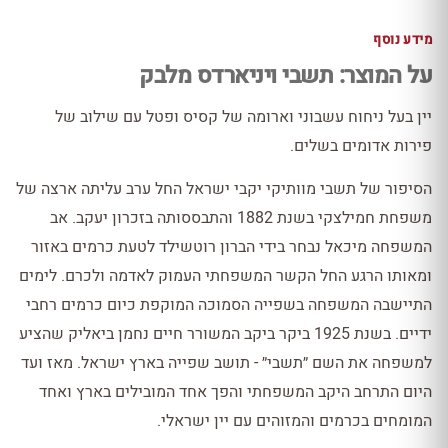
מידע נוסף
על המוצר: תשבי ויניארדס מלבק
יין בעל ניחוח עשבוני וארומה של קסיס ופטל עם שילוב של
פירות אדומים בשלים.
הסיפור של תשבי מוותיקי יקבי ישראל החל ערב עליתה ארצה של
משפחת חמילצקי בשנת 1882 והתבססותה בזכרון יעקב. אב
המשפחה מיכאל נבחר בידי הברון רוטשילד לטעת כרמים באזור
ומאותו הרגע החל הקשר המשפחתי העמוק לאדמה ולכרם. לימים
התיישבה המשפחה בשפייה הסמוכה המוקפת כיום כרמים רחבי
ידיים. בשנת 1925 ביקר ביקב המשורר חיים נחמן ביאליק שהציע
למשפחה את השם ״תשבי״ - תושב שפייה בארץ ישראל. מאז ועד
היום התרחב היקב המשפחתי והפך אחד המובילים בארץ ואחד
המומחים בכרמים והמזוהים עם יין ישראלי.