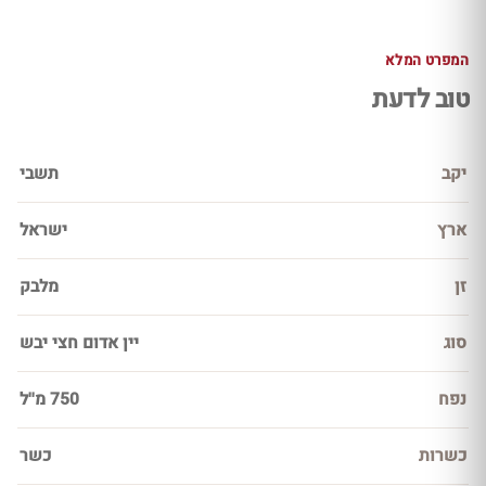
המפרט המלא
טוב לדעת
יקב
תשבי
ארץ
ישראל
זן
מלבק
סוג
יין אדום חצי יבש
נפח
750 מ''ל
כשרות
כשר