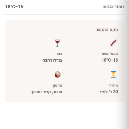
טמפ׳ הגשה
16–18°C
טקס ההגשה
טמפ׳ הגשה
כוס
16–18°C
בורדו רחבה
אוורור
אחסון
30 ד׳ לפני
שכוב, קריר וחשוך