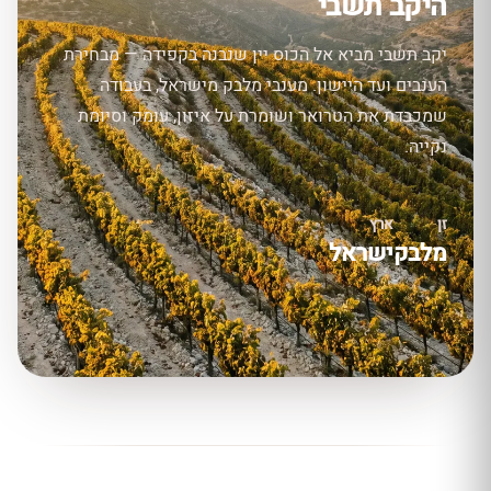
היקב תשבי
יקב תשבי מביא אל הכוס יין שנבנה בקפידה — מבחירת
הענבים ועד היישון. מענבי מלבק מישראל, בעבודה
שמכבדת את הטרואר ושומרת על איזון, עומק וסיומת
נקייה.
זן
ארץ
מלבק
ישראל