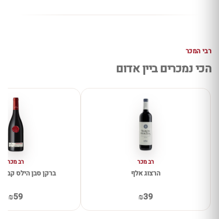
רבי המכר
הכי נמכרים ביין אדום
רב מכר
רב מכר
הרצוג אלף
ברקן סבן הילס קברנה 
₪59
₪39