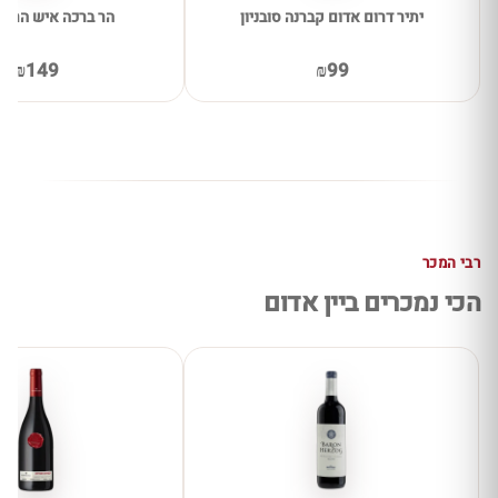
יתיר דרום אדום קברנה סובניון
הר ברכה איש הרים
₪149
₪99
רבי המכר
הכי נמכרים ביין אדום