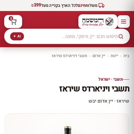
₪399
משלוח
חינם
לכל הארץ בקנייה מעל
0
AI ✦
בית
›
יינות
›
יין אדום
›
תשבי ויניארדס שיראז
יקב ירושלים
כל היינות
10% הנחה
תשבי · ישראל
כל יינות היקב —
תשבי ויניארדס שיראז
עכשיו ב-10% הנחה
לכל יינות יקב ירושלים ←
שיראז · יין אדום יבש