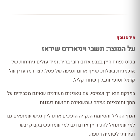
מידע נוסף
על המוצר: תשבי ויניארדס שיראז
בכוס נפתח היין בצבע אדום רובי בהיר, ומיד עולים ניחוחות של
אוכמניות בשלות, שזיף אדום ונגיעה של פטל, לצד רמז עדין של
קרמל וטופי ותבלין שחור קליל.
במרקם הוא רך ועסיסי, עם טאנינים מעודנים שאינם מכבידים על
החך וחומציות נעימה שמשאירה תחושת רעננות.
הגוף הקליל והסיומת הנקייה הופכים אותו ליין נגיש שמתאים גם
למי שמתחיל להכיר יין אדום וגם למי שמחפש בקבוק יבש
ופירותי לשתייה רגועה.