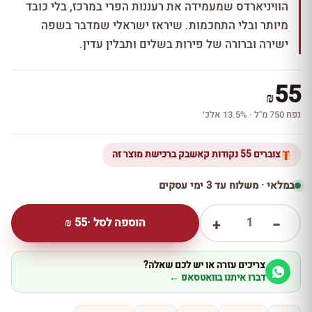
הוויניארדס שמעמידה את רעננות הפרי במרכז, בלי כובד
מיותר ובלי התחכמות. שיראז ישראלי שמדבר בשפה
ישירה וברורה של פירות בשלים ותבלין עדין.
55
₪
נפח 750 מ''ל · 13.5% אלכ׳
צוברים 55 נקודות קאשבק ברכישת מוצר זה
במלאי · משלוח עד 3 ימי עסקים
1
הוספה לסל ·
55
₪
+
−
צריכים עזרה או יש לכם שאלה?
דברו איתנו בוואטסאפ ←