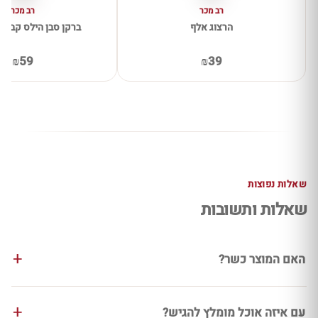
רב מכר
רב מכר
הרצוג אלף
ברקן סבן הילס קברנה 
₪59
₪39
שאלות נפוצות
שאלות ותשובות
האם המוצר כשר?
עם איזה אוכל מומלץ להגיש?