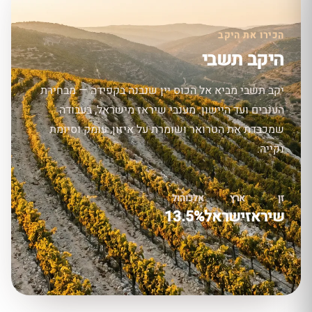
הכירו את היקב
היקב תשבי
יקב תשבי מביא אל הכוס יין שנבנה בקפידה — מבחירת
הענבים ועד היישון. מענבי שיראז מישראל, בעבודה
שמכבדת את הטרואר ושומרת על איזון, עומק וסיומת
נקייה.
זן
ארץ
אלכוהול
שיראז
ישראל
13.5%