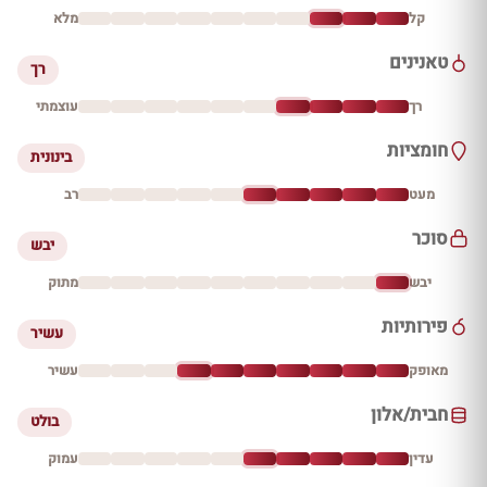
קל
מלא
טאנינים
רך
רך
עוצמתי
חומציות
בינונית
מעט
רב
סוכר
יבש
יבש
מתוק
פירותיות
עשיר
מאופק
עשיר
חבית/אלון
בולט
עדין
עמוק