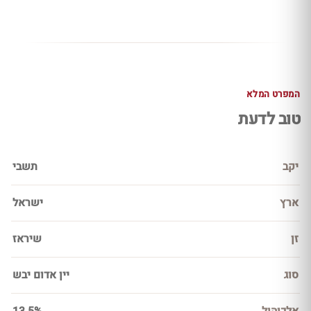
המפרט המלא
טוב לדעת
יקב
תשבי
ארץ
ישראל
זן
שיראז
סוג
יין אדום יבש